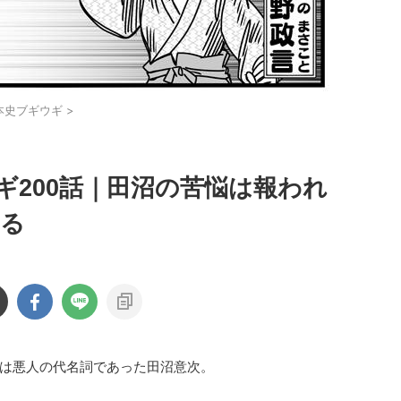
本史ブギウギ
>
ギ200話｜田沼の苦悩は報われ
れる
は悪人の代名詞であった田沼意次。