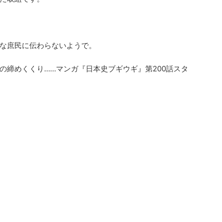
な庶民に伝わらないようで。
の締めくくり……マンガ『日本史ブギウギ』第200話スタ