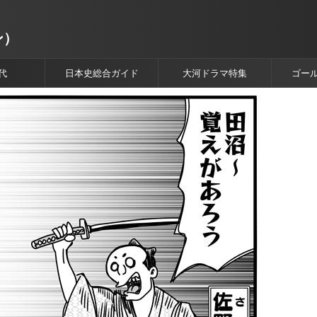
ン）
代
日本史総合ガイド
大河ドラマ特集
ゴー