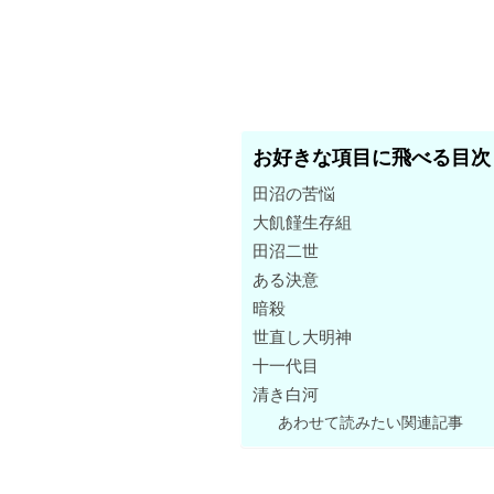
お好きな項目に飛べる目次
田沼の苦悩
大飢饉生存組
田沼二世
ある決意
暗殺
世直し大明神
十一代目
清き白河
あわせて読みたい関連記事