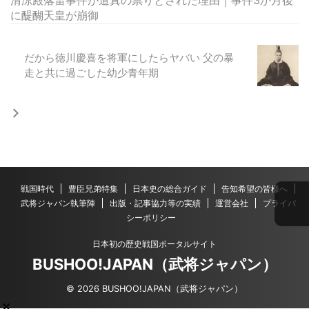
清涼殿落雷事件が道真の祟りとされた理由｜事件3か月後
に醍醐天皇が崩御
だから徳川慶喜を将軍にしたらヤバい 父の暴
走と共に過ごした幼少青年期
戦国時代
豊臣兄弟特集
日本史の総合ガイド
告知希望の皆様へ
武将ジャパン執筆陣
出版・記事協力等の実績
運営会社
プライバ
シーポリシー
日本初の歴史戦国ポータルサイト
BUSHOO!JAPAN（武将ジャパン）
© 2026 BUSHOO!JAPAN（武将ジャパン）
×