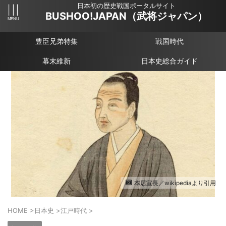
日本初の歴史戦国ポータルサイト
BUSHOO!JAPAN（武将ジャパン）
豊臣兄弟特集
戦国時代
幕末維新
日本史総合ガイド
本居宣長／wikipediaより引用
HOME
>
日本史
>
江戸時代
>