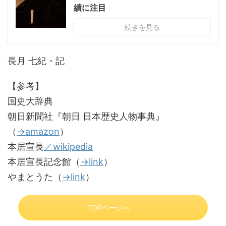
績に注目
続きを見る
長月 七紀・記
【参考】
国史大辞典
朝日新聞社『朝日 日本歴史人物事典』
（
→amazon
）
本居宣長
／wikipedia
本居宣長記念館（
→link
）
やまとうた（
→link
）
TOPページへ