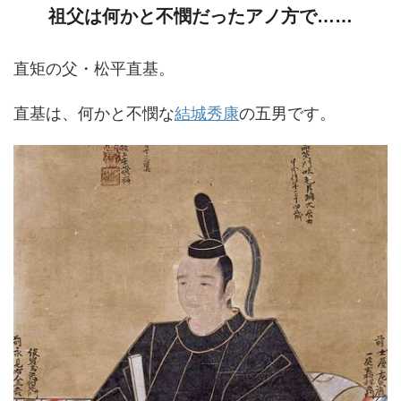
祖父は何かと不憫だったアノ方で……
直矩の父・松平直基。
直基は、何かと不憫な
結城秀康
の五男です。