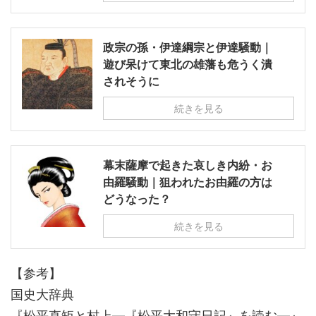
政宗の孫・伊達綱宗と伊達騒動｜
遊び呆けて東北の雄藩も危うく潰
されそうに
続きを見る
幕末薩摩で起きた哀しき内紛・お
由羅騒動｜狙われたお由羅の方は
どうなった？
続きを見る
【参考】
国史大辞典
『松平直矩と村上―『松平大和守日記』を読む―』