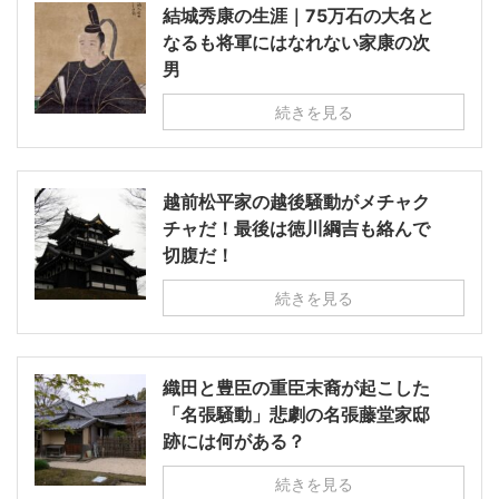
結城秀康の生涯｜75万石の大名と
なるも将軍にはなれない家康の次
男
続きを見る
越前松平家の越後騒動がメチャク
チャだ！最後は徳川綱吉も絡んで
切腹だ！
続きを見る
織田と豊臣の重臣末裔が起こした
「名張騒動」悲劇の名張藤堂家邸
跡には何がある？
続きを見る