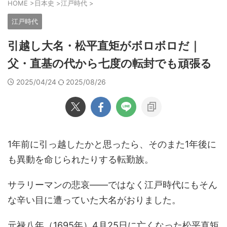
HOME
>
日本史
>
江戸時代
>
江戸時代
引越し大名・松平直矩がボロボロだ｜
父・直基の代から七度の転封でも頑張る
2025/04/24
2025/08/26
1年前に引っ越したかと思ったら、そのまた1年後に
も異動を命じられたりする転勤族。
サラリーマンの悲哀――ではなく江戸時代にもそん
な辛い目に遭っていた大名がおりました。
元禄八年（1695年）4月25日に亡くなった松平直矩