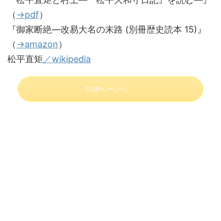
（
→pdf
）
『御家断絶―改易大名の末路 (別冊歴史読本 15)』
（
→amazon
）
松平直矩
／wikipedia
TOPページへ