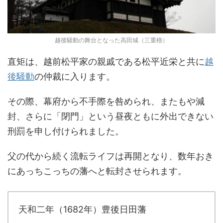
越後騒動の舞台となった高田城（三重櫓）
直矩は、越前松平家の親戚である松平近栄と共に
越
後騒動
の仲裁に入ります。
その際、幕府から不手際を咎められ、またもや減
封、さらに「閉門」という昼夜ともに外出できない
刑罰を申し付けられました。
父の代から続く流転ライフは再開となり、数年おき
にあっちこっちの藩へと転封させられます。
天和二年（1682年）豊後日田藩