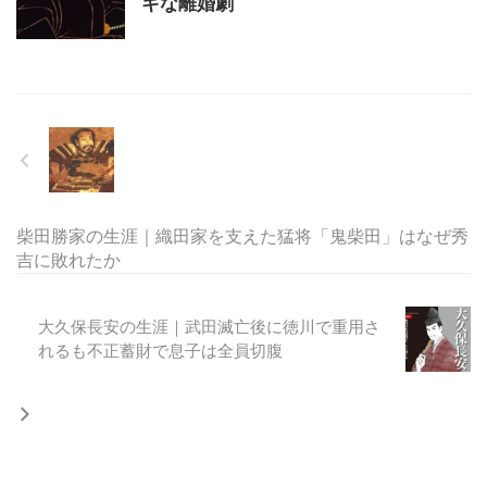
ギな離婚劇
柴田勝家の生涯｜織田家を支えた猛将「鬼柴田」はなぜ秀
吉に敗れたか
大久保長安の生涯｜武田滅亡後に徳川で重用さ
れるも不正蓄財で息子は全員切腹