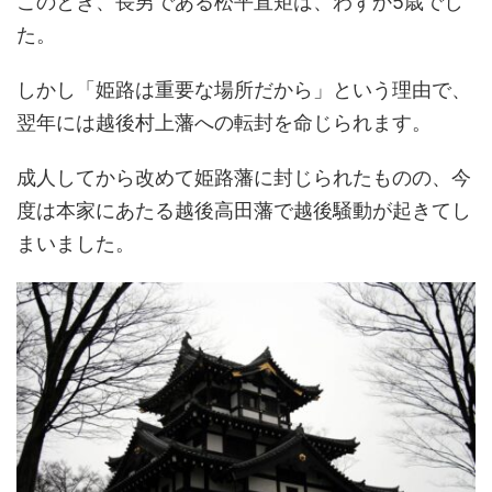
このとき、長男である松平直矩は、わずか5歳でし
た。
しかし「姫路は重要な場所だから」という理由で、
翌年には越後村上藩への転封を命じられます。
成人してから改めて姫路藩に封じられたものの、今
度は本家にあたる越後高田藩で越後騒動が起きてし
まいました。