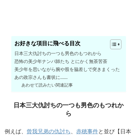
お好きな項目に飛べる目次
日本三大仇討ちの一つも男色のもつれから
恐怖の美少年ナンパ師たち とにかく無茶苦茶
美少年を思いながら腕や股を脇差しで突きまくった
あの政宗さんも書状に……
あわせて読みたい関連記事
日本三大仇討ちの一つも男色のもつれか
ら
例えば、
曾我兄弟の仇討ち
、
赤穂事件
と並び【日本