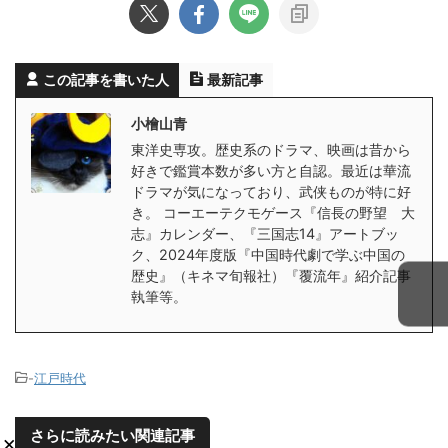
この記事を書いた人
最新記事
小檜山青
東洋史専攻。歴史系のドラマ、映画は昔から
好きで鑑賞本数が多い方と自認。最近は華流
ドラマが気になっており、武侠ものが特に好
き。 コーエーテクモゲース『信長の野望 大
志』カレンダー、『三国志14』アートブッ
ク、2024年度版『中国時代劇で学ぶ中国の
歴史』（キネマ旬報社）『覆流年』紹介記事
執筆等。
-
江戸時代
さらに読みたい関連記事
×