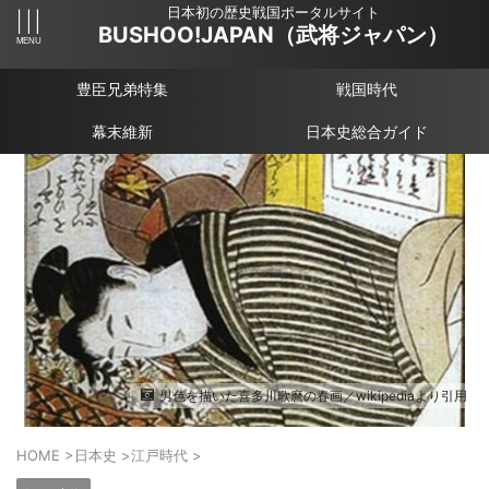
日本初の歴史戦国ポータルサイト
BUSHOO!JAPAN（武将ジャパン）
豊臣兄弟特集
戦国時代
幕末維新
日本史総合ガイド
男色を描いた喜多川歌麿の春画／wikipediaより引用
HOME
>
日本史
>
江戸時代
>