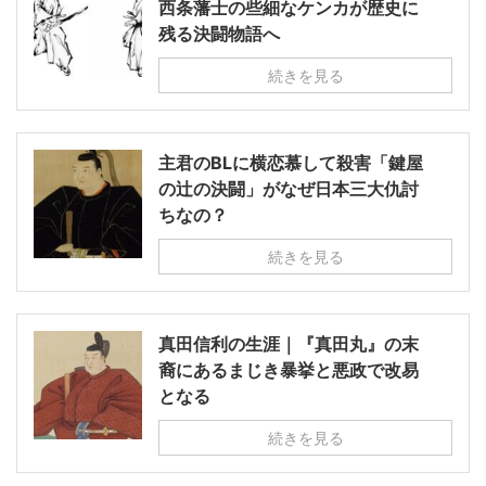
西条藩士の些細なケンカが歴史に
残る決闘物語へ
続きを見る
主君のBLに横恋慕して殺害「鍵屋
の辻の決闘」がなぜ日本三大仇討
ちなの？
続きを見る
真田信利の生涯｜『真田丸』の末
裔にあるまじき暴挙と悪政で改易
となる
続きを見る