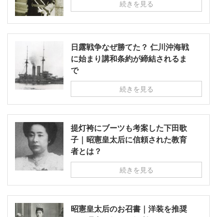
続きを見る
日露戦争なぜ勝てた？ 仁川沖海戦
に始まり講和条約が締結されるま
で
続きを見る
提灯袴にブーツも考案した下田歌
子｜昭憲皇太后に信頼された教育
者とは？
続きを見る
昭憲皇太后のお召書｜洋装を推奨