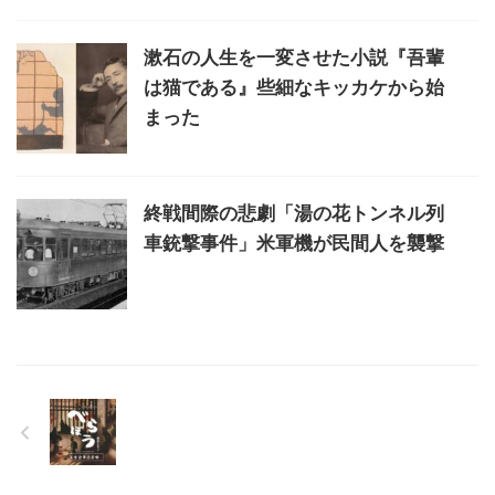
漱石の人生を一変させた小説『吾輩
は猫である』些細なキッカケから始
まった
終戦間際の悲劇「湯の花トンネル列
車銃撃事件」米軍機が民間人を襲撃