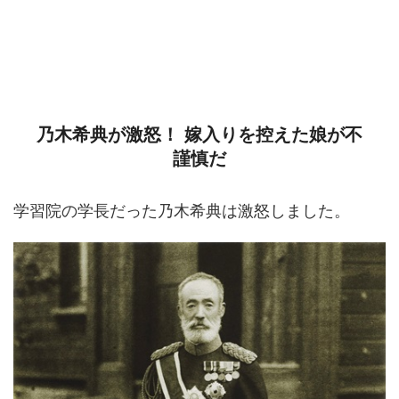
乃木希典が激怒！ 嫁入りを控えた娘が不
謹慎だ
学習院の学長だった乃木希典は激怒しました。