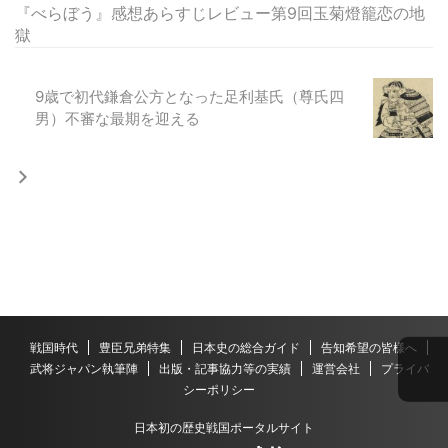
『べらぼう』感想あらすじレビュー第9回玉菊燈籠恋の地
獄
9歳で初代鎌倉公方となった足利基氏（尊氏四
男）不審な最期を迎える
戦国時代
豊臣兄弟特集
日本史の総合ガイド
告知希望の皆様へ
武将ジャパン執筆陣
出版・記事協力等の実績
運営会社
プライバ
シーポリシー
日本初の歴史戦国ポータルサイト