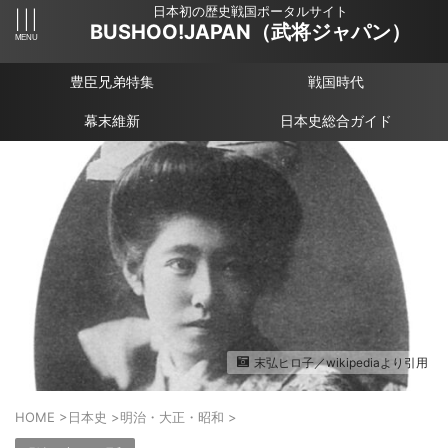
日本初の歴史戦国ポータルサイト
BUSHOO!JAPAN（武将ジャパン）
豊臣兄弟特集
戦国時代
幕末維新
日本史総合ガイド
末弘ヒロ子／wikipediaより引用
HOME
>
日本史
>
明治・大正・昭和
>