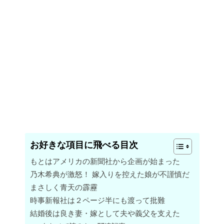
お好きな項目に飛べる目次
もとはアメリカの新聞社から企画が始まった
乃木希典が激怒！ 嫁入りを控えた娘が不謹慎だ
まさしく青天の霹靂
時事新報社は２ページ半にも渡って批難
結婚後は良き妻・嫁として夫や義父を支えた