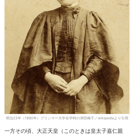
明治23年（1890年）ブリンマー大学在学時の津田梅子／wikipediaより引用
一方その頃、大正天皇（このときは皇太子嘉仁親