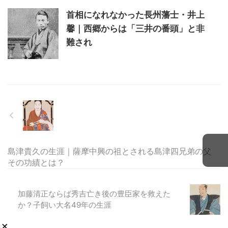
首相になれなかった長州藩士・井上
馨｜西郷からは「三井の番頭」と非
難され
島津貴久の生涯｜薩摩中興の祖とされる島津四兄弟の父
その功績とは？
加藤清正ならば秀吉亡き後の豊臣家を救えた
か？子飼い大名49年の生涯
×