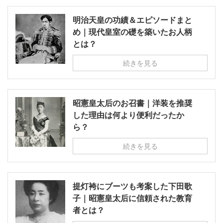
明治天皇の功績＆エピソードまと
め｜現代皇室の礎を築いたお人柄
とは？
続きを見る
昭憲皇太后のお召書｜洋装を推奨
した理由は何より便利だったか
ら？
続きを見る
提灯袴にブーツも考案した下田歌
子｜昭憲皇太后に信頼された教育
者とは？