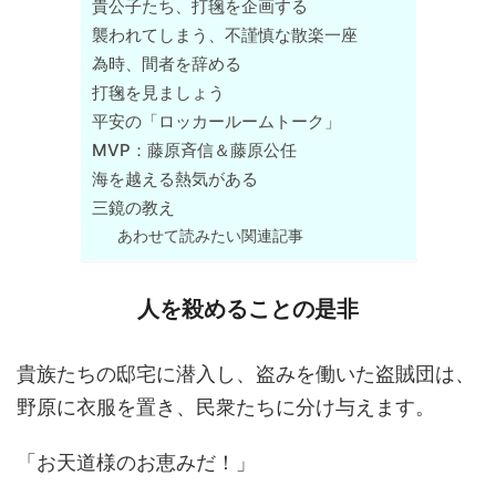
貴公子たち、打毱を企画する
襲われてしまう、不謹慎な散楽一座
為時、間者を辞める
打毱を見ましょう
平安の「ロッカールームトーク」
MVP：藤原斉信＆藤原公任
海を越える熱気がある
三鏡の教え
あわせて読みたい関連記事
人を殺めることの是非
貴族たちの邸宅に潜入し、盗みを働いた盗賊団は、
野原に衣服を置き、民衆たちに分け与えます。
「お天道様のお恵みだ！」