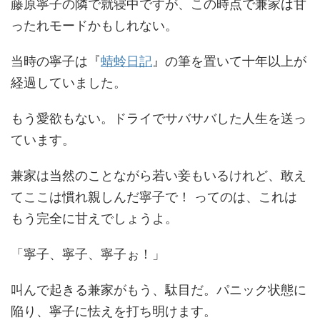
藤原寧子の隣で就寝中ですが、この時点で兼家は甘
ったれモードかもしれない。
当時の寧子は『
蜻蛉日記
』の筆を置いて十年以上が
経過していました。
もう愛欲もない。ドライでサバサバした人生を送っ
ています。
兼家は当然のことながら若い妾もいるけれど、敢え
てここは慣れ親しんだ寧子で！ ってのは、これは
もう完全に甘えでしょうよ。
「寧子、寧子、寧子ぉ！」
叫んで起きる兼家がもう、駄目だ。パニック状態に
陥り、寧子に怯えを打ち明けます。