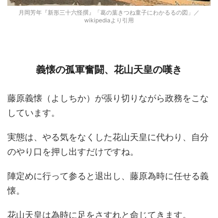
月岡芳年『新形三十六怪撰』「葛の葉きつね童子にわかるるの図」／
wikipediaより引用
義懐の孤軍奮闘、花山天皇の嘆き
藤原義懐（よしちか）が張り切りながら政務をこな
しています。
実態は、やる気をなくした花山天皇に代わり、自分
のやり口を押し出すだけですね。
陣定めに行って参ると退出し、藤原為時に任せる義
懐。
花山天皇は為時に足をさすれと命じてきます。