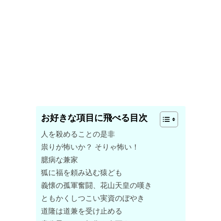
お好きな項目に飛べる目次
人を殺めることの是非
祟りが怖いか？ そりゃ怖い！
臆病な兼家
狐に福を頼み込む猿ども
義懐の孤軍奮闘、花山天皇の嘆き
ともかくしつこい実資のぼやき
道隆は道兼を受け止める