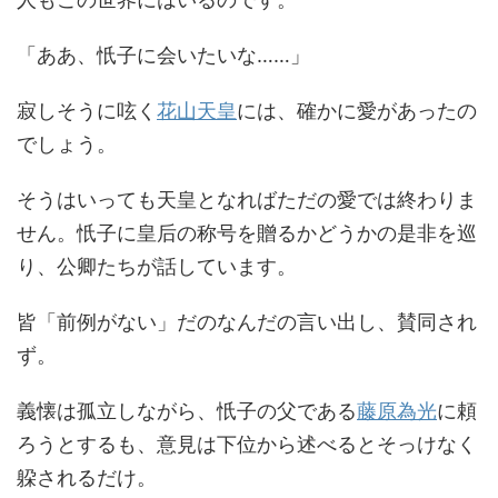
「ああ、忯子に会いたいな……」
寂しそうに呟く
花山天皇
には、確かに愛があったの
でしょう。
そうはいっても天皇となればただの愛では終わりま
せん。忯子に皇后の称号を贈るかどうかの是非を巡
り、公卿たちが話しています。
皆「前例がない」だのなんだの言い出し、賛同され
ず。
義懐は孤立しながら、忯子の父である
藤原為光
に頼
ろうとするも、意見は下位から述べるとそっけなく
躱されるだけ。