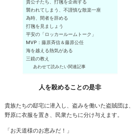
貴公子たち、打毱を企画する
襲われてしまう、不謹慎な散楽一座
為時、間者を辞める
打毱を見ましょう
平安の「ロッカールームトーク」
MVP：藤原斉信＆藤原公任
海を越える熱気がある
三鏡の教え
あわせて読みたい関連記事
人を殺めることの是非
貴族たちの邸宅に潜入し、盗みを働いた盗賊団は、
野原に衣服を置き、民衆たちに分け与えます。
「お天道様のお恵みだ！」