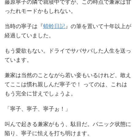
藤原寧子の隣で就寝中ですが、この時点で兼家は甘
ったれモードかもしれない。
当時の寧子は『
蜻蛉日記
』の筆を置いて十年以上が
経過していました。
もう愛欲もない。ドライでサバサバした人生を送っ
ています。
兼家は当然のことながら若い妾もいるけれど、敢え
てここは慣れ親しんだ寧子で！ ってのは、これは
もう完全に甘えでしょうよ。
「寧子、寧子、寧子ぉ！」
叫んで起きる兼家がもう、駄目だ。パニック状態に
陥り、寧子に怯えを打ち明けます。