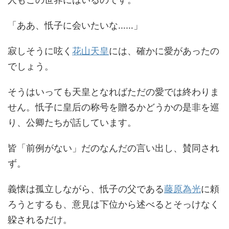
「ああ、忯子に会いたいな……」
寂しそうに呟く
花山天皇
には、確かに愛があったの
でしょう。
そうはいっても天皇となればただの愛では終わりま
せん。忯子に皇后の称号を贈るかどうかの是非を巡
り、公卿たちが話しています。
皆「前例がない」だのなんだの言い出し、賛同され
ず。
義懐は孤立しながら、忯子の父である
藤原為光
に頼
ろうとするも、意見は下位から述べるとそっけなく
躱されるだけ。