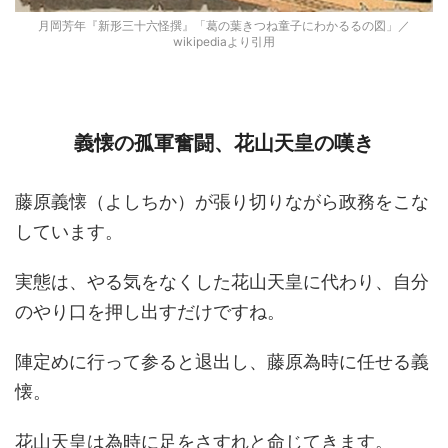
月岡芳年『新形三十六怪撰』「葛の葉きつね童子にわかるるの図」／
wikipediaより引用
義懐の孤軍奮闘、花山天皇の嘆き
藤原義懐（よしちか）が張り切りながら政務をこな
しています。
実態は、やる気をなくした花山天皇に代わり、自分
のやり口を押し出すだけですね。
陣定めに行って参ると退出し、藤原為時に任せる義
懐。
花山天皇は為時に足をさすれと命じてきます。