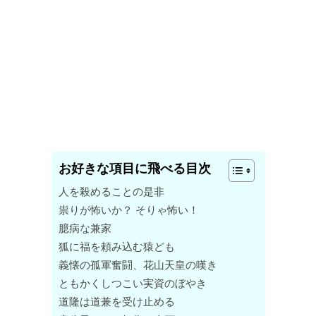
お好きな項目に飛べる目次
人を殺めることの是非
祟りが怖いか？ そりゃ怖い！
臆病な兼家
狐に福を頼み込む猿ども
義懐の孤軍奮闘、花山天皇の嘆き
ともかくしつこい実資のぼやき
道隆は道兼を受け止める