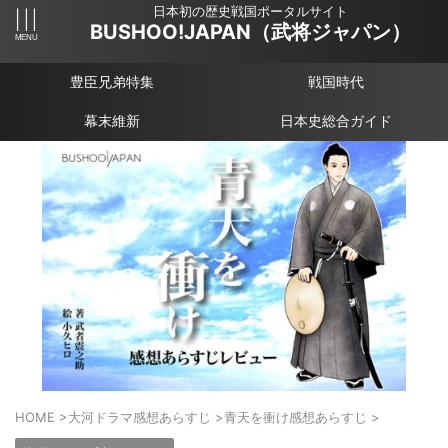
日本初の歴史戦国ポータルサイト
BUSHOO!JAPAN（武将ジャパン）
豊臣兄弟特集
戦国時代
幕末維新
日本史総合ガイド
HOME
>
大河ドラマ感想あらすじ
>
青天を衝け感想あらすじ
>