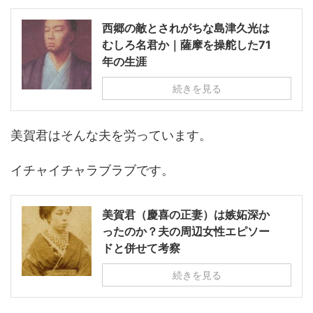
西郷の敵とされがちな島津久光は
むしろ名君か｜薩摩を操舵した71
年の生涯
続きを見る
美賀君はそんな夫を労っています。
イチャイチャラブラブです。
美賀君（慶喜の正妻）は嫉妬深か
ったのか？夫の周辺女性エピソー
ドと併せて考察
続きを見る