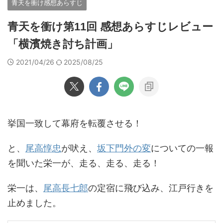
青天を衝け感想あらすじ
青天を衝け第11回 感想あらすじレビュー
「横濱焼き討ち計画」
2021/04/26
2025/08/25
挙国一致して幕府を転覆させる！
と、
尾高惇忠
が吠え、
坂下門外の変
についての一報
を聞いた栄一が、走る、走る、走る！
栄一は、
尾高長七郎
の定宿に飛び込み、江戸行きを
止めました。