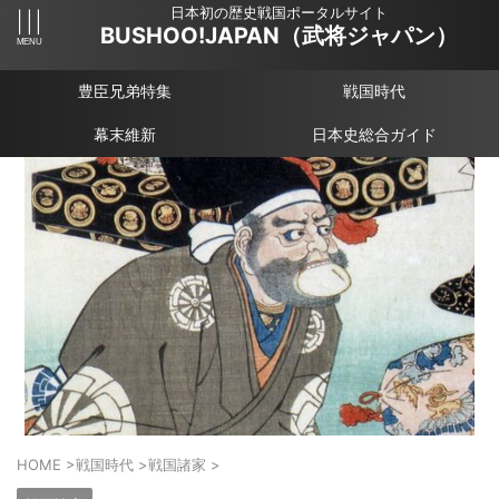
日本初の歴史戦国ポータルサイト
BUSHOO!JAPAN（武将ジャパン）
豊臣兄弟特集
戦国時代
幕末維新
日本史総合ガイド
HOME
>
戦国時代
>
戦国諸家
>