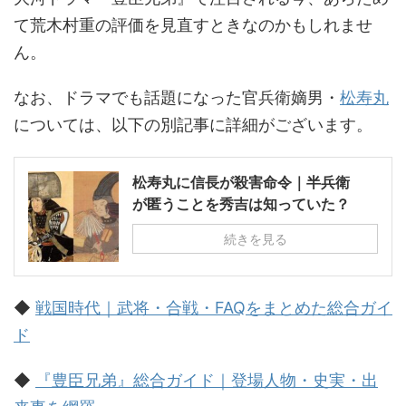
て荒木村重の評価を見直すときなのかもしれませ
ん。
なお、ドラマでも話題になった官兵衛嫡男・
松寿丸
については、以下の別記事に詳細がございます。
松寿丸に信長が殺害命令｜半兵衛
が匿うことを秀吉は知っていた？
続きを見る
◆
戦国時代｜武将・合戦・FAQをまとめた総合ガイ
ド
◆
『豊臣兄弟』総合ガイド｜登場人物・史実・出