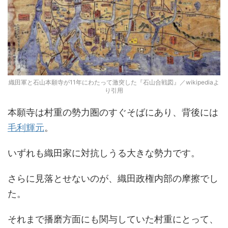
織田軍と石山本願寺が11年にわたって激突した『石山合戦図』／wikipediaよ
り引用
本願寺は村重の勢力圏のすぐそばにあり、背後には
毛利輝元
。
いずれも織田家に対抗しうる大きな勢力です。
さらに見落とせないのが、織田政権内部の摩擦でし
た。
それまで播磨方面にも関与していた村重にとって、