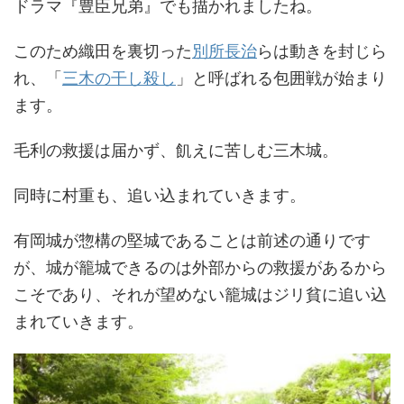
ドラマ『豊臣兄弟』でも描かれましたね。
このため織田を裏切った
別所長治
らは動きを封じら
れ、「
三木の干し殺し
」と呼ばれる包囲戦が始まり
ます。
毛利の救援は届かず、飢えに苦しむ三木城。
同時に村重も、追い込まれていきます。
有岡城が惣構の堅城であることは前述の通りです
が、城が籠城できるのは外部からの救援があるから
こそであり、それが望めない籠城はジリ貧に追い込
まれていきます。