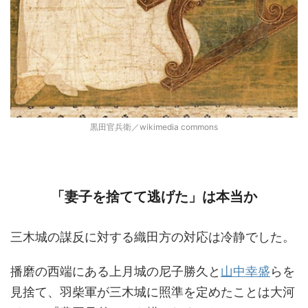
黒田官兵衛／wikimedia commons
「妻子を捨てて逃げた」は本当か
三木城の謀反に対する織田方の対応は冷静でした。
播磨の西端にある上月城の尼子勝久と
山中幸盛
らを
見捨て、羽柴軍が三木城に照準を定めたことは大河