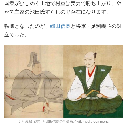
国衆がひしめく土地で村重は実力で勝ち上がり、や
がて主家の池田氏すらしのぐ存在になります。
転機となったのが、
織田信長
と将軍・足利義昭の対
立でした。
足利義昭（左）と織田信長の肖像画／wikimedia commons