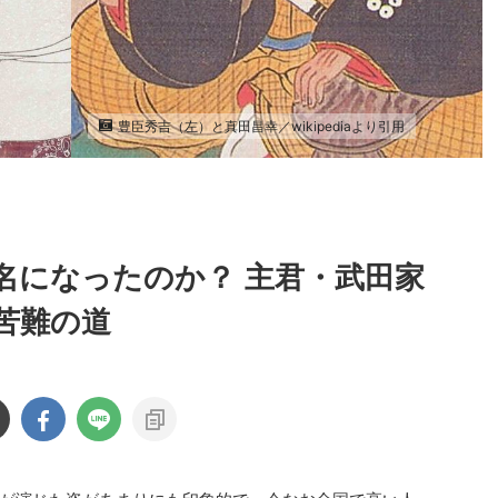
豊臣秀吉（左）と真田昌幸／wikipediaより引用
名になったのか？ 主君・武田家
苦難の道