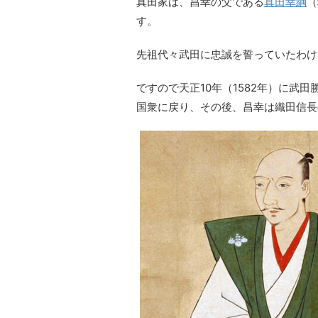
真田家は、昌幸の父である
真田幸綱
（
す。
先祖代々武田に忠誠を誓っていたわけ
ですので天正10年（1582年）に武
国衆に戻り、その後、昌幸は織田信長