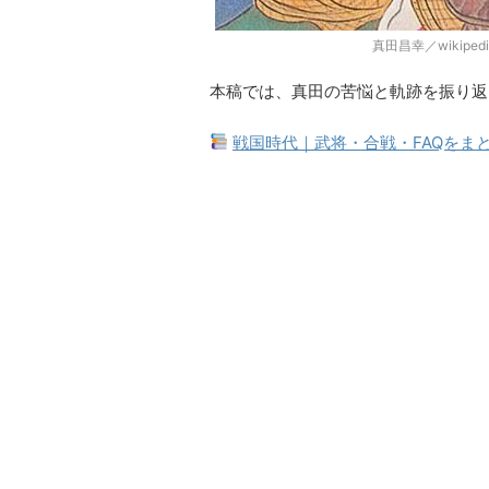
真田昌幸／wikipe
本稿では、真田の苦悩と軌跡を振り返
戦国時代｜武将・合戦・FAQをま