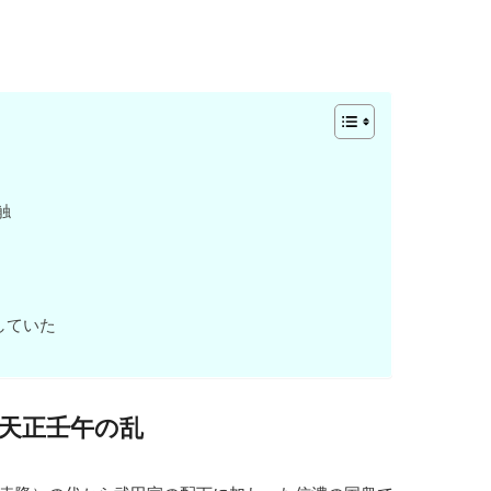
触
していた
天正壬午の乱