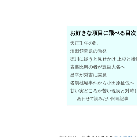
お好きな項目に飛べる目次
天正壬午の乱
沼田領問題の勃発
徳川に従うと見せかけ 上杉と接
表裏比興の者が豊臣大名へ
昌幸が秀吉に謁見
名胡桃城事件から小田原征伐へ
甘い実どころか苦い現実と対峙
あわせて読みたい関連記事