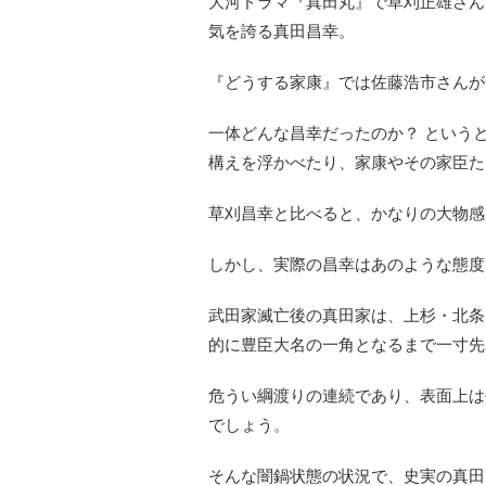
大河ドラマ『真田丸』で草刈正雄さん
気を誇る真田昌幸。
『どうする家康』では佐藤浩市さんが
一体どんな昌幸だったのか？ というと
構えを浮かべたり、家康やその家臣た
草刈昌幸と比べると、かなりの大物感
しかし、実際の昌幸はあのような態度
武田家滅亡後の真田家は、上杉・北条
的に豊臣大名の一角となるまで一寸先
危うい綱渡りの連続であり、表面上は
でしょう。
そんな闇鍋状態の状況で、史実の真田