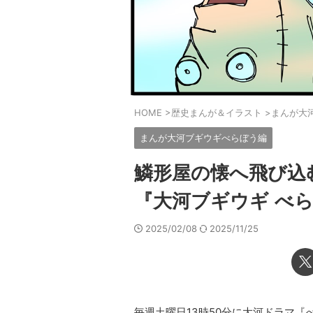
HOME
>
歴史まんが＆イラスト
>
まんが大
まんが大河ブギウギべらぼう編
鱗形屋の懐へ飛び込
『大河ブギウギ べら
2025/02/08
2025/11/25
毎週土曜日13時50分に大河ドラマ