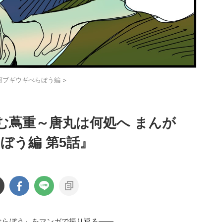
河ブギウギべらぼう編
>
む蔦重～唐丸は何処へ まんが
ぼう編 第5話』
『べらぼう』をマンガで振り返る――。