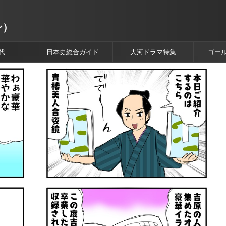
ン）
代
日本史総合ガイド
大河ドラマ特集
ゴー