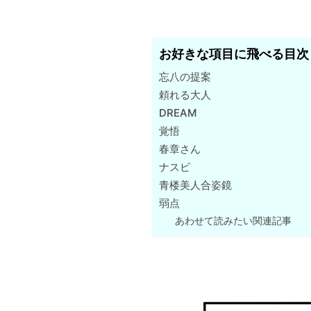
お好きな項目に飛べる目次
忘八の提案
頼れる大人
DREAM
覚悟
春章さん
ナスビ
青楼美人合姿鏡
弱点
あわせて読みたい関連記事