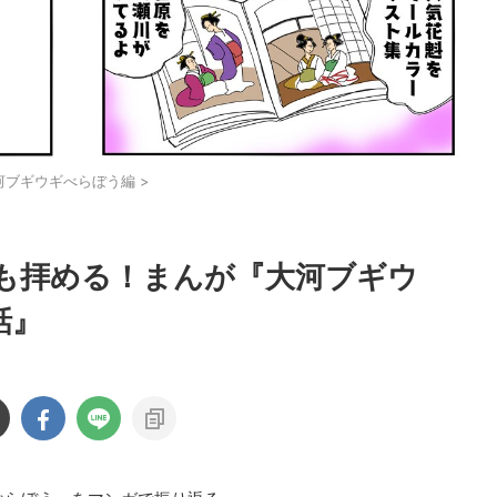
河ブギウギべらぼう編
>
も拝める！まんが『大河ブギウ
話』