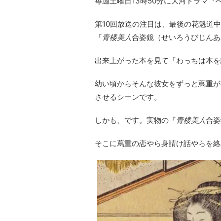
毎週土曜日13時50分に大河ドラマ
第10回放送の注目は、最後の花魁道
『
青楼美人
合姿鏡（せいろうびじんあ
出来上がった本を見て「わっちは本を
幼い頃からそんな彼女をずっと蔦重が
させるシーンです。
しかも、です。実物の『
青楼美人
合姿
そこに蔦重の恋やら身請け話やらを絡