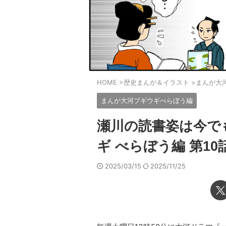
HOME
>
歴史まんが＆イラスト
>
まんが大
まんが大河ブギウギべらぼう編
瀬川の読書姿は今で
ギ べらぼう編 第10
2025/03/15
2025/11/25