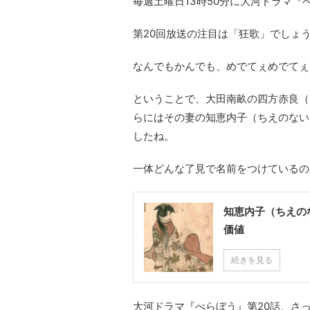
毎週土曜日13時50分に大河ドラマ
第20回放送の注目は「狂歌」でしょ
なんでもかんでも、めでてぇめでてぇ
ということで、大田南畝の四方赤良（
らにはその妻の知恵内子（ちえのない
したね。
一体どんな了見で名前をつけているの
知恵内子（ちえの
価値
続きを見る
大河ドラマ『べらぼう』第20話、さ