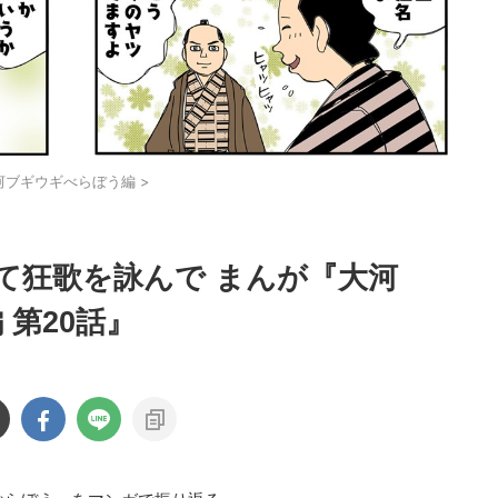
河ブギウギべらぼう編
>
て狂歌を詠んで まんが『大河
 第20話』