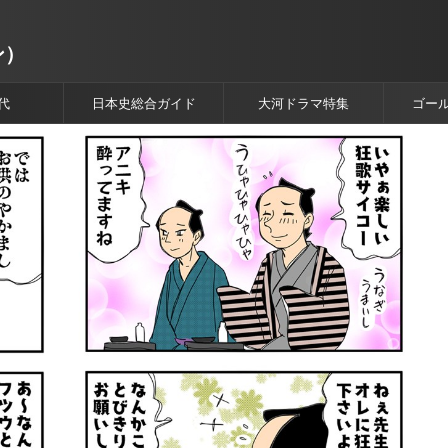
ン）
代
日本史総合ガイド
大河ドラマ特集
ゴー