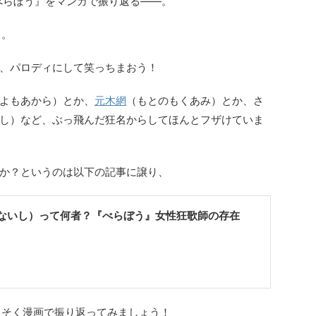
『べらぼう』をマンガで振り返る――。
う。
、パロディにして笑っちまおう！
よもあから）とか、
元木網
（もとのもくあみ）とか、さ
し）など、ぶっ飛んだ狂名からしてほんとフザけていま
か？というのは以下の記事に譲り、
ないし）って何者？『べらぼう』女性狂歌師の存在
っそく漫画で振り返ってみましょう！