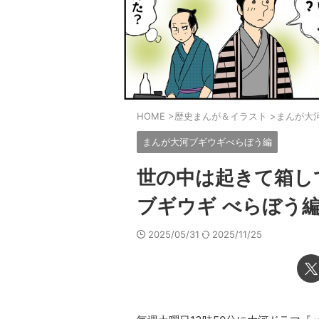
HOME
>
歴史まんが＆イラスト
>
まんが大
まんが大河ブギウギべらぼう編
世の中は起きて箱し
ブギウギ べらぼう編
2025/05/31
2025/11/25