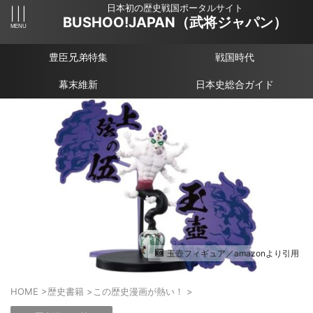
日本初の歴史戦国ポータルサイト
BUSHOO!JAPAN（武将ジャパン）
豊臣兄弟特集
戦国時代
幕末維新
日本史総合ガイド
玉壺フィギュア／amazonより引用
HOME
>
歴史書籍
>
この歴史漫画が熱い！
>