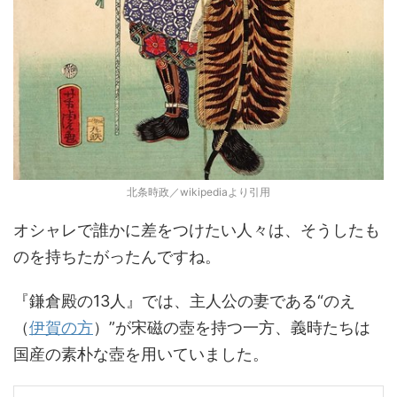
北条時政／wikipediaより引用
オシャレで誰かに差をつけたい人々は、そうしたも
のを持ちたがったんですね。
『鎌倉殿の13人』では、主人公の妻である“のえ
（
伊賀の方
）”が宋磁の壺を持つ一方、義時たちは
国産の素朴な壺を用いていました。