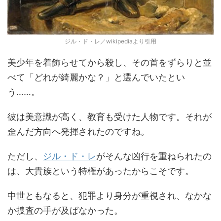
ジル・ド・レ／wikipediaより引用
美少年を着飾らせてから殺し、その首をずらりと並
べて「どれが綺麗かな？」と選んでいたとい
う……。
彼は美意識が高く、教育も受けた人物です。それが
歪んだ方向へ発揮されたのですね。
ただし、
ジル・ド・レ
がそんな凶行を重ねられたの
は、大貴族という特権があったからこそです。
中世ともなると、犯罪より身分が重視され、なかな
か捜査の手が及ばなかった。