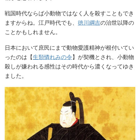
戦国時代ならば小動物ではなく人を殺すこともでき
ますからね。江戸時代でも、
徳川綱吉
の治世以降の
ことかもしれません。
日本において庶民にまで動物愛護精神が根付いてい
ったのは【
生類憐れみの令
】が契機とされ、小動物
殺しが嫌われる感性はその時代から濃くなってゆき
ました。