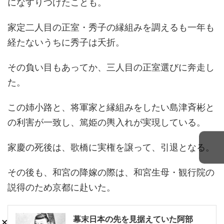
になすりつけたことも。
家定二人目の正室・秀子の縁組みを調えるも一年も
経たないうちに秀子は夭折。
その負い目もあってか、三人目の正室選びに奔走し
た。
この姉小路と、将軍家と縁組みをしたい島津斉彬と
の利害が一致し、篤姫の輿入れが実現している。
家慶の死後は、歌橋に実権を譲って、引退となる。
その後も、和宮の降嫁の際は、和宮生母・観行院の
説得のため京都に赴いた。
幕末日本の先を見据えていた阿部
×