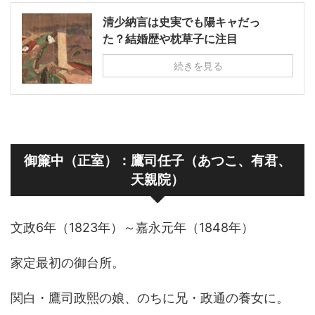
清少納言は史実でも陽キャだっ
た？結婚歴や枕草子に注目
続きを見る
御簾中（正室）：鷹司任子（あつこ、有君、
天親院）
文政6年（1823年）～嘉永元年（1848年）
家定最初の御台所。
関白・鷹司政熙の娘、のちに兄・政通の養女に。