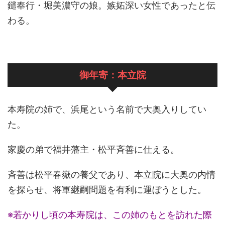
鑓奉行・堀美濃守の娘。嫉妬深い女性であったと伝
わる。
御年寄：本立院
本寿院の姉で、浜尾という名前で大奥入りしてい
た。
家慶の弟で福井藩主・松平斉善に仕える。
斉善は松平春嶽の養父であり、本立院に大奥の内情
を探らせ、将軍継嗣問題を有利に運ぼうとした。
※若かりし頃の本寿院は、この姉のもとを訪れた際