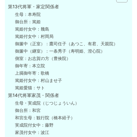
第13代将軍・家定関係者
生母：本寿院
御台所：篤姫
篤姫付女中：幾島
篤姫付女中：村岡局
御簾中（正室）：鷹司任子（あつこ、有君、天親院）
御簾中（継室）：一条秀子（寿明姫、澄心院）
側室：お志賀の方（豊倹院）
御年寄：本立院
上臈御年寄：歌橋
篤姫付女中：村山ませ子
篤姫愛猫：サト
第14代将軍家茂・関係者
生母・実成院（じつじょういん）
御台所：和宮
和宮生母：観行院（橋本経子）
実成院付女中：藤野
家茂付女中：波江