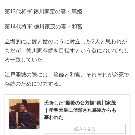
第13代将軍 徳川家定の妻・篤姫
第14代将軍 徳川家茂の妻・和宮
立場的には嫁と姑のように対立した2人と思われが
ちだが、徳川家存続を目指すという点においてむし
ろ一致していた。
江戸開城の際には、篤姫と和宮、それぞれが必死で
存続のために協力する。
夭折した“最後の公方様”徳川家茂
｜孝明天皇に信頼され幕臣からも
慕われた
続きを見る