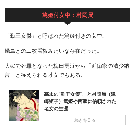
篤姫付女中：村岡局
「勤王女傑」と呼ばれた篤姫付きの女中。
幾島との二枚看板みたいな存在だった。
大獄で死罪となった梅田雲浜から「近衛家の清少納
言」と称えられる才女でもある。
幕末の“勤王女傑”こと村岡局（津
崎矩子）篤姫や西郷に信頼された
老女の生涯
続きを見る