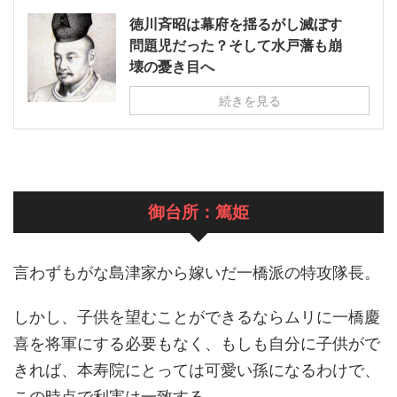
徳川斉昭は幕府を揺るがし滅ぼす
問題児だった？そして水戸藩も崩
壊の憂き目へ
続きを見る
御台所：篤姫
言わずもがな島津家から嫁いだ一橋派の特攻隊長。
しかし、子供を望むことができるならムリに一橋慶
喜を将軍にする必要もなく、もしも自分に子供がで
きれば、本寿院にとっては可愛い孫になるわけで、
この時点で利害は一致する。