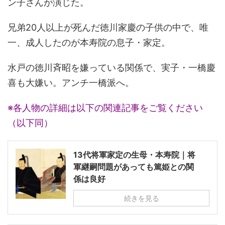
ン子さんが演じた。
兄弟20人以上が死んだ徳川家慶の子供の中で、唯
一、成人したのが本寿院の息子・家定。
水戸の徳川斉昭を嫌っている関係で、実子・一橋慶
喜も大嫌い。アンチ一橋派へ。
※各人物の詳細は以下の関連記事をご覧ください
（以下同）
13代将軍家定の生母・本寿院｜将
軍継嗣問題があっても篤姫との関
係は良好
続きを見る