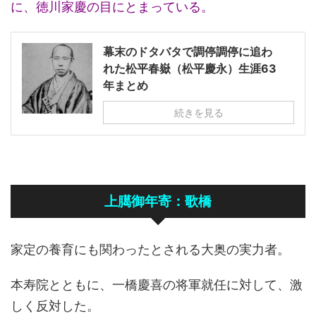
に、徳川家慶の目にとまっている。
幕末のドタバタで調停調停に追わ
れた松平春嶽（松平慶永）生涯63
年まとめ
続きを見る
上臈御年寄：歌橋
家定の養育にも関わったとされる大奥の実力者。
本寿院とともに、一橋慶喜の将軍就任に対して、激
しく反対した。