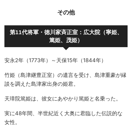
その他
第11代将軍・徳川家斉正室：広大院（寧姫、
篤姫、茂姫）
安永2年（1773年）～天保15年（1844年）
竹姫（島津継豊正室）の遺言を受け、島津重豪が縁
談を調えた島津家出身の姫君。
天璋院篤姫は、彼女にあやかり篤姫と名乗った。
実に48年間、半世紀近く大奥に君臨した伝説的な
女性。