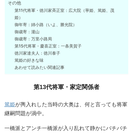
その他
第11代将軍・徳川家斉正室：広大院（寧姫、篤姫、茂
姫）
御年寄：姉小路（いよ、勝光院）
御歳寄：瀧山
御歳寄：万里小路局
第15代将軍・慶喜正室：一条美賀子
徳川家達夫人：徳川泰子
篤姫の好きな味
あわせて読みたい関連記事
第13代将軍・家定関係者
篤姫
が輿入れした当時の大奥は、何と言っても将軍
継嗣問題が渦中。
一橋派とアンチ一橋派が入り乱れて静かにバチバチ