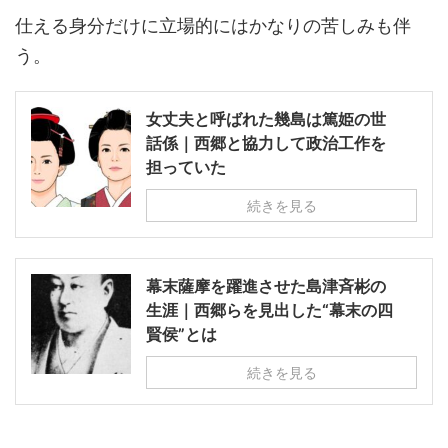
仕える身分だけに立場的にはかなりの苦しみも伴
う。
女丈夫と呼ばれた幾島は篤姫の世
話係｜西郷と協力して政治工作を
担っていた
続きを見る
幕末薩摩を躍進させた島津斉彬の
生涯｜西郷らを見出した“幕末の四
賢侯”とは
続きを見る