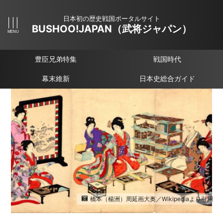
日本初の歴史戦国ポータルサイト
BUSHOO!JAPAN（武将ジャパン）
豊臣兄弟特集
戦国時代
幕末維新
日本史総合ガイド
橋本（楊洲）周延画大奥／Wikipediaより引用