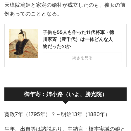
天璋院篤姫と家定の婚礼が成立したのも、彼女の前
例あってのこととなる。
子供を55人も作った11代将軍・徳
川家斉（豊千代）は一体どんな人
物だったのか
続きを見る
御年寄：姉小路（いよ、勝光院）
寛政7年（1795年）？～明治13年（1880年）
生年、出自等は諸説あり、中納言・橋本実誠の娘と