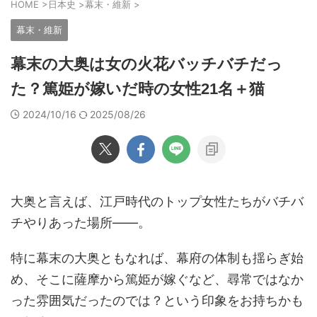
HOME
>
日本史
>
幕末・維新
>
幕末・維新
幕末の大奥は女の火花バッチバチだっ
た？篤姫が嫁いだ時の女性21名＋猫
2024/10/16
2025/08/26
大奥と言えば、江戸時代のトップ女性たちがバチバ
チやりあった場所――。
特に幕末の大奥ともなれば、幕府の体制も揺らぎ始
め、そこに薩摩から篤姫が嫁ぐなど、尋常ではなか
った雰囲気だったのでは？という印象をお持ちかも