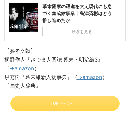
幕末薩摩の躍進を支え現代にも息
づく集成館事業｜島津斉彬はどう
推し進めたか
続きを見る
【参考文献】
桐野作人『さつま人国誌 幕末・明治編3』
（
→amazon
）
泉秀樹『幕末維新人物事典』（
→amazon
）
『国史大辞典』
TOPページへ