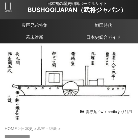
日本初の歴史戦国ポータルサイト
BUSHOO!JAPAN（武将ジャパン）
豊臣兄弟特集
戦国時代
幕末維新
日本史総合ガイド
雲行丸／wikipediaより引用
HOME
>
日本史
>
幕末・維新
>