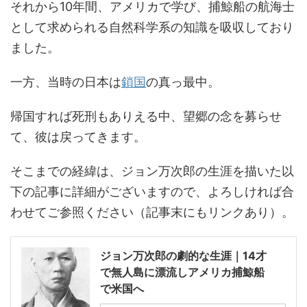
それから10年間、アメリカで学び、捕鯨船の航海士
として求められる自然科学系の知識を吸収しており
ました。
一方、当時の日本は
鎖国
の真っ最中。
帰国すれば死刑もありえる中、望郷の念を募らせ
て、彼は戻ってきます。
そこまでの経緯は、ジョン万次郎の生涯を描いた以
下の記事に詳細がございますので、よろしければ合
わせてご参照ください（記事末にもリンクあり）。
ジョン万次郎の劇的な生涯｜14才
で無人島に漂流しアメリカ捕鯨船
で米国へ