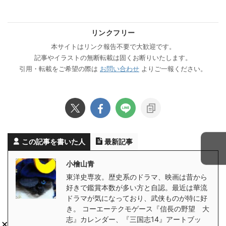
リンクフリー
本サイトはリンク報告不要で大歓迎です。
記事やイラストの無断転載は固くお断りいたします。
引用・転載をご希望の際は
お問い合わせ
よりご一報ください。
この記事を書いた人
最新記事
小檜山青
東洋史専攻。歴史系のドラマ、映画は昔から
好きで鑑賞本数が多い方と自認。最近は華流
ドラマが気になっており、武侠ものが特に好
き。 コーエーテクモゲース『信長の野望 大
志』カレンダー、『三国志14』アートブッ
×