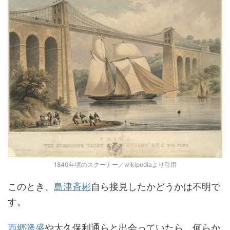
1840年頃のスクーナー／wikipediaより引用
このとき、
島津斉彬
自ら接見したかどうかは不明で
す。
西郷隆盛
や大久保利通らと出会っていたら、何らか