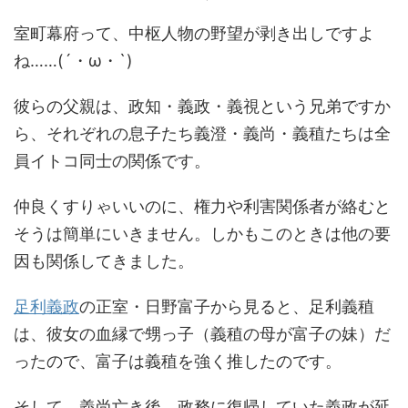
室町幕府って、中枢人物の野望が剥き出しですよ
ね……(´・ω・`)
彼らの父親は、政知・義政・義視という兄弟ですか
ら、それぞれの息子たち義澄・義尚・義稙たちは全
員イトコ同士の関係です。
仲良くすりゃいいのに、権力や利害関係者が絡むと
そうは簡単にいきません。しかもこのときは他の要
因も関係してきました。
足利義政
の正室・日野富子から見ると、足利義稙
は、彼女の血縁で甥っ子（義稙の母が富子の妹）だ
ったので、富子は義稙を強く推したのです。
そして、義尚亡き後、政務に復帰していた義政が延