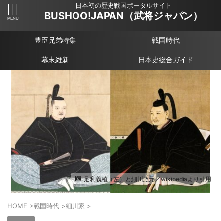
日本初の歴史戦国ポータルサイト
BUSHOO!JAPAN（武将ジャパン）
豊臣兄弟特集
戦国時代
幕末維新
日本史総合ガイド
足利義稙（左）と細川政元／wikipediaより引用
HOME
>
戦国時代
>
細川家
>