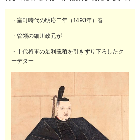
・室町時代の明応二年（1493年）春
・管領の細川政元が
・十代将軍の足利義稙を引きずり下ろしたク
ーデター