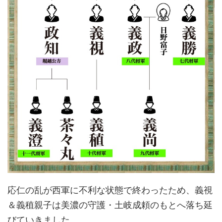
応仁の乱が西軍に不利な状態で終わったため、義視
＆義稙親子は美濃の守護・土岐成頼のもとへ落ち延
びていきました。