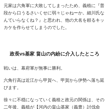
元家は六角軍に大敗してしまったため、義稙に『普
段から口うるさいくせに弱々じゃねーか。細川氏な
んていらなくね？』と思われ、他の大名を頼るキッ
カケを作らせてしまうのでした。
政長vs基家 畠山の内紛に介入したところ
戦いは、幕府軍が無事に勝利。
六角行高は近江から甲賀へ、甲賀から伊勢へ落ち延
びます。
徐々に不穏になっていく義稙と政元の関係は、その
二年後、義稙が【河内の畠山基家（義豊）討伐命