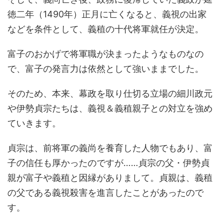
徳二年（1490年）正月に亡くなると、義視の出家
などを条件として、義稙の十代将軍就任が決定。
富子のおかげで将軍職が決まったようなものなの
で、富子の発言力は依然として強いままでした。
そのため、本来、幕政を取り仕切る立場の細川政元
や伊勢貞宗たちは、義視＆義稙親子との対立を強め
ていきます。
貞宗は、前将軍の義尚を養育した人物でもあり、富
子の信任も厚かったのですが……貞宗の父・伊勢貞
親が富子や義稙と因縁がありまして。貞親は、義稙
の父である義視殺害を進言したことがあったので
す。