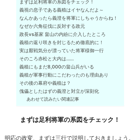
まずは足利将軍の系図をチェック！
義視の息子である義稙はイヤなんだよ～
なんかあったら義澄を将軍にしちゃうからね！
なぜか六角征伐に反対する政元
政長vs基家 畠山の内紛に介入したところ
義稙の返り咲きを封じるため徹底的に！
実は厭戦気分が漂っていた将軍様御一行
そのころ赤松と大内は……
義稙にもまだ8,000の畠山兵がいる
義稙が軍事行動にこだわったのも理由あり
その後の幕府や義稙は？
傀儡としたはずの義澄と対立が深刻化
あわせて読みたい関連記事
まずは足利将軍の系図をチェック！
明応の政変、まずは三行で説明しておきましょう。