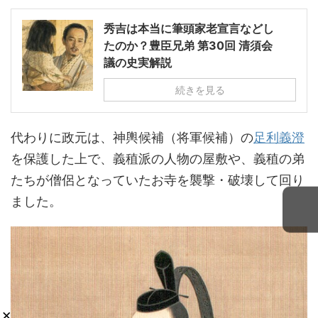
秀吉は本当に筆頭家老宣言などし
たのか？豊臣兄弟 第30回 清須会
議の史実解説
続きを見る
代わりに政元は、神輿候補（将軍候補）の
足利義澄
を保護した上で、義稙派の人物の屋敷や、義稙の弟
たちが僧侶となっていたお寺を襲撃・破壊して回り
ました。
×