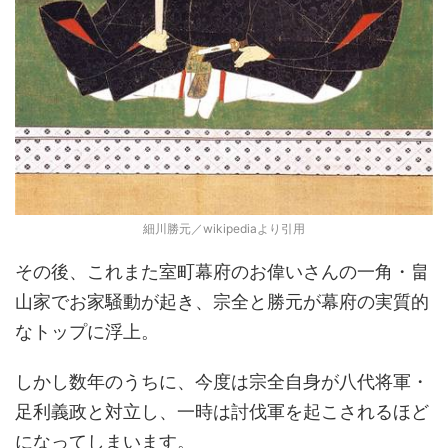
細川勝元／wikipediaより引用
その後、これまた室町幕府のお偉いさんの一角・畠
山家でお家騒動が起き、宗全と勝元が幕府の実質的
なトップに浮上。
しかし数年のうちに、今度は宗全自身が八代将軍・
足利義政と対立し、一時は討伐軍を起こされるほど
になってしまいます。