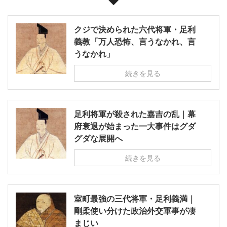
クジで決められた六代将軍・足利
義教「万人恐怖、言うなかれ、言
うなかれ」
続きを見る
足利将軍が殺された嘉吉の乱｜幕
府衰退が始まった一大事件はグダ
グダな展開へ
続きを見る
室町最強の三代将軍・足利義満｜
剛柔使い分けた政治外交軍事が凄
まじい