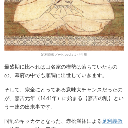
足利義教／wikipediaより引用
最盛期に比べれば山名家の権勢は落ちていたもの
の、幕府の中でも順調に出世していきます。
そして、宗全にとってある意味大チャンスだったの
が、嘉吉元年（1441年）に始まる【嘉吉の乱】とい
う一連の出来事です。
同乱のキッカケとなった、赤松満祐による
足利義教