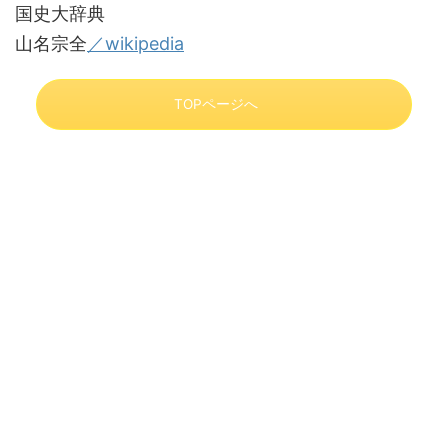
国史大辞典
山名宗全
／wikipedia
TOPページへ