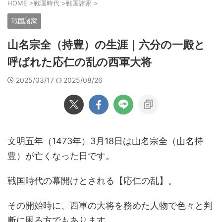
HOME
>
戦国時代
>
戦国諸家
>
戦国諸家
山名宗全（持豊）の生涯｜六分の一殿と
呼ばれた応仁の乱の西軍大将
2025/03/17
2025/08/26
文明五年（1473年）3月18日は山名宗全（山名持
豊）が亡くなった日です。
戦国時代の幕開けとされる【応仁の乱】。
その開始時に、西軍の大将を務めた人物で色々と判
断に困る方でもあります。