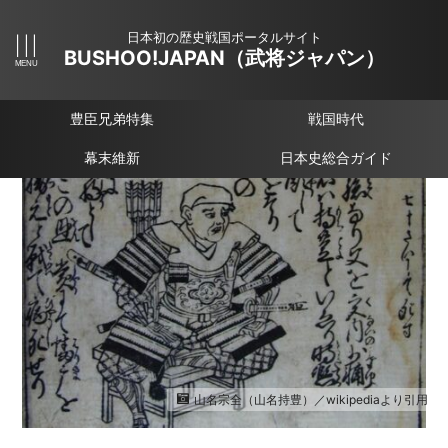
日本初の歴史戦国ポータルサイト
BUSHOO!JAPAN（武将ジャパン）
豊臣兄弟特集
戦国時代
幕末維新
日本史総合ガイド
山名宗全（山名持豊）／wikipediaより引用