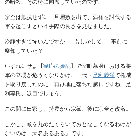
の暗殺。その時に同席していたのです。
宗全は抵抗せずに一旦屋敷を出て、満祐を討伐する
軍を起こすという手際の良さを見せました。
冷静すぎて怖いんですが……もしかして……事前に
察知していた？
いずれにせよ【
観応の擾乱
】で室町幕府における将
軍の立場が危うくなりかけ、三代・
足利義満
で権威
を取り戻したのに、再び地に落ちた感じですね。足
利尊氏、涙目でしょう。
この間に出家し、持豊から宗峯、後に宗全と改名。
しかし、頭を丸めたくらいでおとなしくなるわけが
ないのは「大名あるある」です。