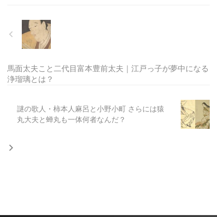
馬面太夫こと二代目富本豊前太夫｜江戸っ子が夢中になる
浄瑠璃とは？
謎の歌人・柿本人麻呂と小野小町 さらには猿
丸大夫と蝉丸も一体何者なんだ？