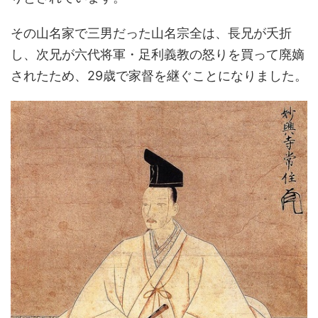
その山名家で三男だった山名宗全は、長兄が夭折
し、次兄が六代将軍・足利義教の怒りを買って廃嫡
されたため、29歳で家督を継ぐことになりました。