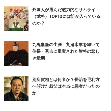
外国人が選んだ魅力的なサムライ
（武将）TOP10には誰が入っている
のか？
九鬼嘉隆の生涯｜九鬼水軍を率いて
信長・秀吉に重宝された智将の悲し
き最期
別所賀相とは何者か？長治を毛利方
へ傾けた叔父は本当に悪者だったの
か