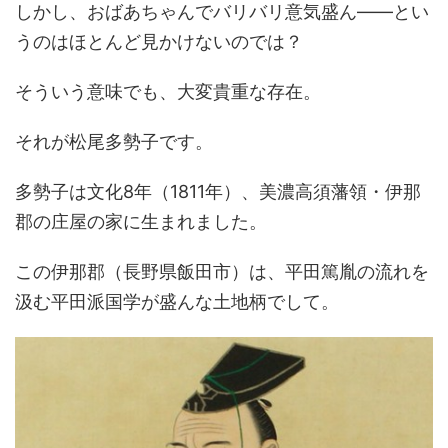
しかし、おばあちゃんでバリバリ意気盛ん――とい
うのはほとんど見かけないのでは？
そういう意味でも、大変貴重な存在。
それが松尾多勢子です。
多勢子は文化8年（1811年）、美濃高須藩領・伊那
郡の庄屋の家に生まれました。
この伊那郡（長野県飯田市）は、平田篤胤の流れを
汲む平田派国学が盛んな土地柄でして。