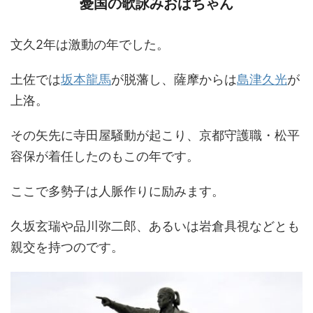
憂国の歌詠みおばちゃん
文久2年は激動の年でした。
土佐では
坂本龍馬
が脱藩し、薩摩からは
島津久光
が
上洛。
その矢先に寺田屋騒動が起こり、京都守護職・松平
容保が着任したのもこの年です。
ここで多勢子は人脈作りに励みます。
久坂玄瑞や品川弥二郎、あるいは岩倉具視などとも
親交を持つのです。