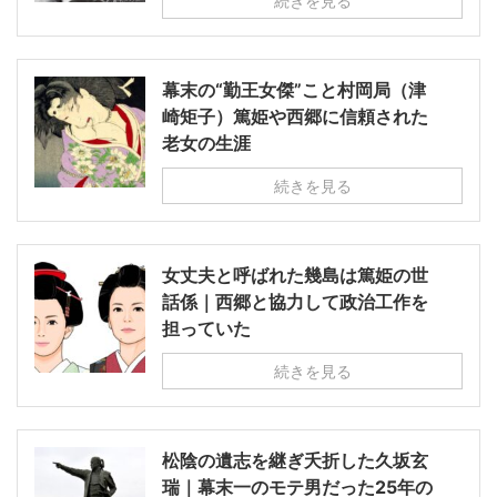
続きを見る
幕末の“勤王女傑”こと村岡局（津
崎矩子）篤姫や西郷に信頼された
老女の生涯
続きを見る
女丈夫と呼ばれた幾島は篤姫の世
話係｜西郷と協力して政治工作を
担っていた
続きを見る
松陰の遺志を継ぎ夭折した久坂玄
瑞｜幕末一のモテ男だった25年の