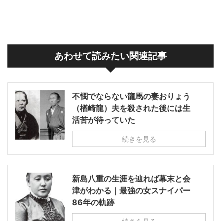
あわせて読みたい関連記事
不憫でならない龍馬の妻おりょう
（楢崎龍）夫を殺された後には生
活苦が待っていた
続きを見る
新島八重の生涯を辿れば幕末と会
津がわかる｜最強の女スナイパー
86年の軌跡