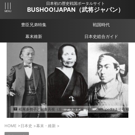
日本初の歴史戦国ポータルサイト
BUSHOO!JAPAN（武将ジャパン）
豊臣兄弟特集
戦国時代
幕末維新
日本史総合ガイド
松尾多勢子と岩倉具視（左）と久坂玄瑞（右）／wikipediaより引用
HOME
>
日本史
>
幕末・維新
>