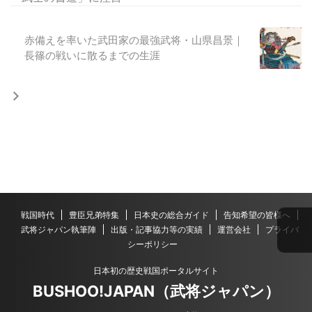
赤備えを率いた武田家の最強武将・山県昌景｜
長篠の戦いに散るまでの生涯
戦国時代
豊臣兄弟特集
日本史の総合ガイド
告知希望の皆様へ
武将ジャパン執筆陣
出版・記事協力等の実績
運営会社
プライバ
シーポリシー
日本初の歴史戦国ポータルサイト
BUSHOO!JAPAN（武将ジャパン）