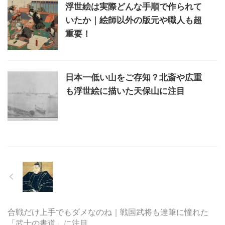
浮世絵は実際どんな手順で作られて
いたか｜絵師以外の版元や職人も超
重要！
日本一低い山をご存知？北斎や広重
も浮世絵に描いた天保山に注目
合戦だけ上手でもダメなのね｜戦国武将も達筆に憧れた
「武士の書道」に注目