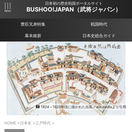
日本初の歴史戦国ポータルサイト
BUSHOO!JAPAN（武将ジャパン）
豊臣兄弟特集
戦国時代
幕末維新
日本史総合ガイド
1824～1825年頃に描かれた出島／wikipediaより引用
HOME
>
日本史
>
江戸時代
>