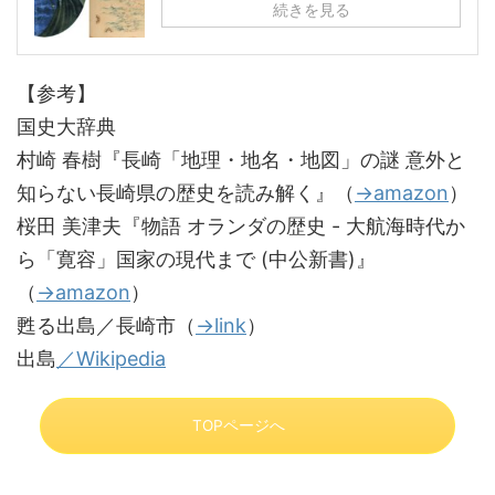
続きを見る
【参考】
国史大辞典
村崎 春樹『長崎「地理・地名・地図」の謎 意外と
知らない長崎県の歴史を読み解く』（
→amazon
）
桜田 美津夫『物語 オランダの歴史 - 大航海時代か
ら「寛容」国家の現代まで (中公新書)』
（
→amazon
）
甦る出島／長崎市（
→link
）
出島
／Wikipedia
TOPページへ