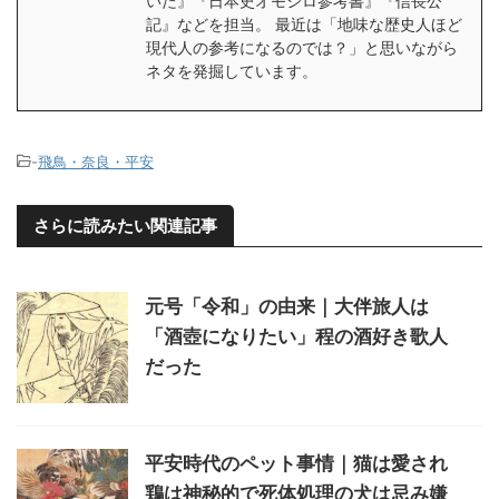
いた』『日本史オモシロ参考書』『信長公
記』などを担当。 最近は「地味な歴史人ほど
現代人の参考になるのでは？」と思いながら
ネタを発掘しています。
-
飛鳥・奈良・平安
さらに読みたい関連記事
元号「令和」の由来｜大伴旅人は
「酒壺になりたい」程の酒好き歌人
だった
平安時代のペット事情｜猫は愛され
鶏は神秘的で死体処理の犬は忌み嫌