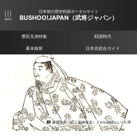
日本初の歴史戦国ポータルサイト
BUSHOO!JAPAN（武将ジャパン）
豊臣兄弟特集
戦国時代
幕末維新
日本史総合ガイド
藤原良房（絵：菊池容斎）／wikipediaより引用