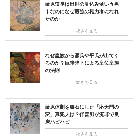
藤原道長は出世の見込み薄い五男
｜なのになぜ最強の権力者になれ
たのか
続きを見る
なぜ皇族から源氏や平氏が出てく
るのか？臣籍降下による皇位皇族
の法則
続きを見る
藤原体制を盤石にした「応天門の
変」真犯人は？伴善男が流罪で良
房ハピハピ
続きを見る