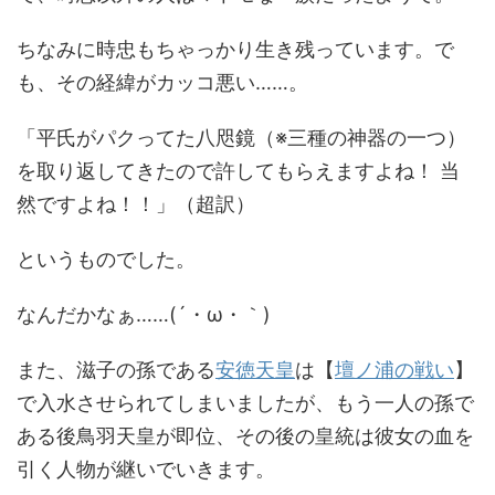
ちなみに時忠もちゃっかり生き残っています。で
も、その経緯がカッコ悪い……。
「平氏がパクってた八咫鏡（※三種の神器の一つ）
を取り返してきたので許してもらえますよね！ 当
然ですよね！！」（超訳）
というものでした。
なんだかなぁ……(´・ω・｀)
また、滋子の孫である
安徳天皇
は【
壇ノ浦の戦い
】
で入水させられてしまいましたが、もう一人の孫で
ある後鳥羽天皇が即位、その後の皇統は彼女の血を
引く人物が継いでいきます。