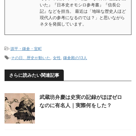
いた』『日本史オモシロ参考書』『信長公
記』などを担当。 最近は「地味な歴史人ほど
現代人の参考になるのでは？」と思いながら
ネタを発掘しています。
-
源平・鎌倉・室町
-
その日、歴史が動いた
,
女性
,
鎌倉殿の13人
さらに読みたい関連記事
武蔵坊弁慶は史実の記録がほぼゼロ
なのに有名人｜実際何をした？