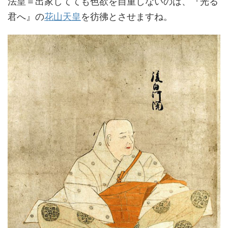
法皇＝出家してても色欲を自重しないのは、『光る
君へ』の
花山天皇
を彷彿とさせますね。