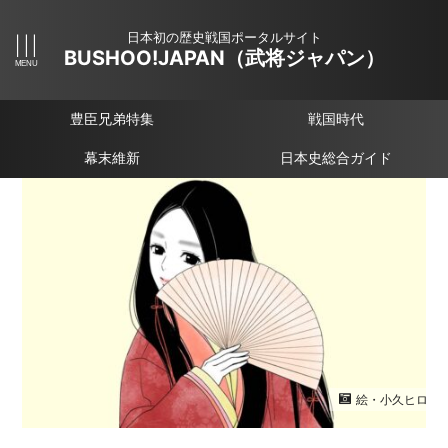
日本初の歴史戦国ポータルサイト
BUSHOO!JAPAN（武将ジャパン）
豊臣兄弟特集
戦国時代
幕末維新
日本史総合ガイド
絵・小久ヒロ