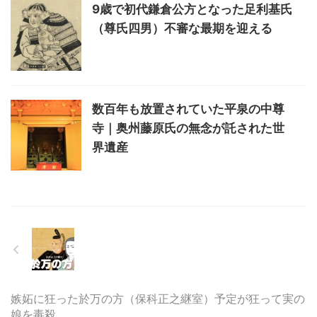
9歳で初代鎌倉公方となった足利基氏
（尊氏四男）不審な最期を迎える
数百年も放置されていた平泉の中尊
寺｜奥州藤原氏の無念が託された世
界遺産
嫉妬に狂った於万の方（保科正之継室）予定が狂って実の
娘を毒殺