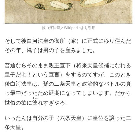
後白河法皇／Wikipediaより引用
そして後白河法皇の御所（家）に正式に移り住んだ
その年、滋子は男の子を産みました。
普通ならそのまま親王宣下（将来天皇候補になれる
皇子だよ！という宣言）をするのですが、このとき
後白河法皇は、孫の二条天皇と政治的なバトルの真
っ最中だったため延期になってしまいます。だから
まみ
世俗の欲に
塗
れすぎやろ。
いったんは自分の子（六条天皇）に皇位を譲った二
条天皇。