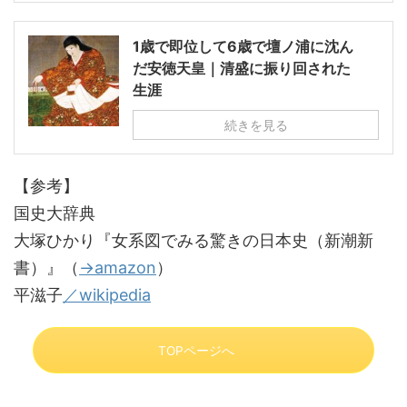
1歳で即位して6歳で壇ノ浦に沈ん
だ安徳天皇｜清盛に振り回された
生涯
続きを見る
【参考】
国史大辞典
大塚ひかり『女系図でみる驚きの日本史（新潮新
書）』（
→amazon
）
平滋子
／wikipedia
TOPページへ