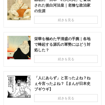
された後白河法皇｜老獪な政治家
の生涯
続きを見る
栄華を極めた平清盛の手腕｜各地
で蜂起する源氏の軍勢にはどう対
処した？
続きを見る
「人にあらず」と言ったよね？ね
ぇ今言ったよね？【まんが日本史
ブギウギ】
続きを見る