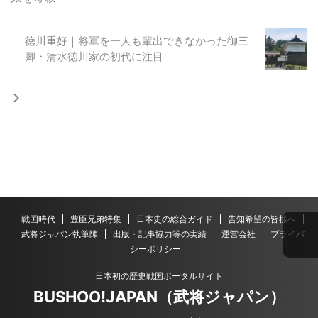
徳川重好｜将軍を一人も輩出できなかった御三
卿・清水徳川家の初代に注目
戦国時代
豊臣兄弟特集
日本史の総合ガイド
告知希望の皆様へ
武将ジャパン執筆陣
出版・記事協力等の実績
運営会社
プライバ
シーポリシー
日本初の歴史戦国ポータルサイト
BUSHOO!JAPAN（武将ジャパン）