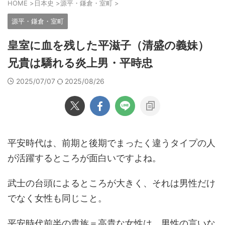
HOME
>
日本史
>
源平・鎌倉・室町
>
源平・鎌倉・室町
皇室に血を残した平滋子（清盛の義妹）
兄貴は驕れる炎上男・平時忠
2025/07/07
2025/08/26
平安時代は、前期と後期でまったく違うタイプの人
が活躍するところが面白いですよね。
武士の台頭によるところが大きく、それは男性だけ
でなく女性も同じこと。
平安時代前半の貴族＝高貴な女性は、男性の言いな