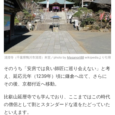
清澄寺（千葉県鴨川市清澄）本堂／photo by
Masanori88
wikipediaより引用
そのうち「安房では良い師匠に巡り会えない」と考
え、延応元年（1239年）頃に鎌倉へ出て、さらに
その後、京都付近へ移動。
比叡山延暦寺でも学んでおり、ここまではこの時代
の僧侶として割とスタンダードな道をたどっていた
といえます。