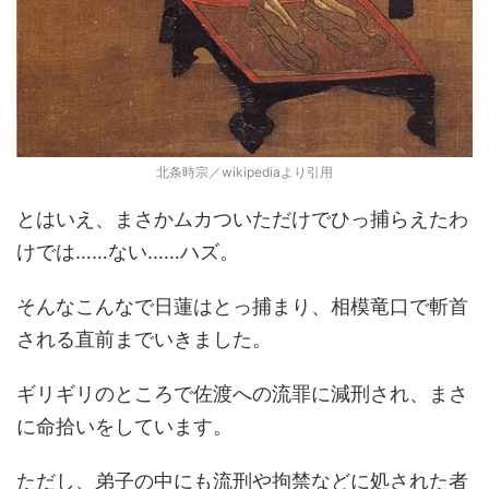
北条時宗／wikipediaより引用
とはいえ、まさかムカついただけでひっ捕らえたわ
けでは……ない……ハズ。
そんなこんなで日蓮はとっ捕まり、相模竜口で斬首
される直前までいきました。
ギリギリのところで佐渡への流罪に減刑され、まさ
に命拾いをしています。
ただし、弟子の中にも流刑や拘禁などに処された者