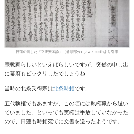
日蓮の著した『立正安国論』（巻頭部分）／wikipediaより引用
宗教家らしいといえばらしいですが、突然の申し出
に幕府もビックリしたでしょうね。
当時の北条氏得宗は
北条時頼
です。
五代執権でもあますが、この頃には執権職から退い
ていました。といっても実権は手放していなかった
ので、日蓮も時頼宛てに文書を送ったようです。