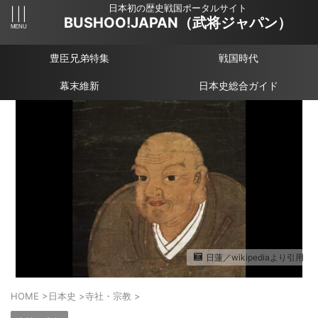
日本初の歴史戦国ポータルサイト
BUSHOO!JAPAN（武将ジャパン）
豊臣兄弟特集
戦国時代
幕末維新
日本史総合ガイド
日蓮／wikipediaより引用
HOME
>
日本史
>
寺社・宗教
>