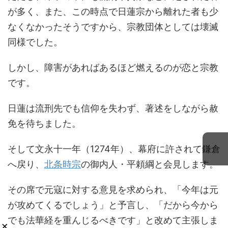
が多く、また、この時点で日蓮宗から離れた者も少
なくなかったそうですから、宗教団体としては壊滅
同様でした。
しかし、障害があればあるほど燃えるのが恋と宗教
です。
日蓮は流刑先でも信仰を失わず、著述をしながら赦
免を待ちました。
そして文永十一年（1274年）、幕府に許されて鎌倉
へ戻り、
北条時宗
の御内人・平頼綱と会見します。
その席で元寇に対する意見を求められ、「今年は元
が攻めてくるでしょう」と予言し、「だから今から
でも法華経を重んじるべきです」と改めて主張しま
×