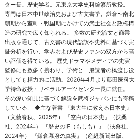
ター長。歴史学者。元東京大学史料編纂所教授。
専門は日本中世政治史および古文書学。鎌倉〜南北
朝期から室町・戦国期にかけての武士社会と政権構
造の研究で広く知られる。 多数の研究論文と商業
出版を通じて、古文書の現代語訳や史料に基づく実
証分析を行い、学界および歴史ファンの双方から高
い評価を得ている。 歴史ドラマやメディアの史実
監修にも数多く携わり、学術と一般読者の橋渡し役
としても精力的に活動。2026年4月より藤田医科大
学特命教授・リベラルアーツセンター長に就任。
その深い知見に基づく解説を武将ジャパンにも寄稿
している。 ◆主な著書 『東大生に教える日本史』
（文藝春秋、2025年） 『空白の日本史』（扶桑
社、2024年） 『歴史のIF（もしも）』（扶桑社、
2024年） 『鎌倉幕府の真実』（産経新聞出版、