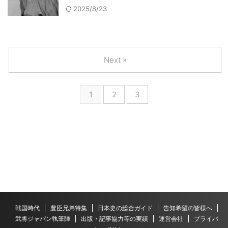
2025/8/23
Next »
1
2
3
戦国時代
豊臣兄弟特集
日本史の総合ガイド
告知希望の皆様へ
武将ジャパン執筆陣
出版・記事協力等の実績
運営会社
プライバ