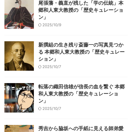
尾張藩・義直が残した「学の伝統」本
郷和人東大教授の「歴史キュレーショ
ン」
2025/10/9
新撰組の生き残り斎藤一の写真見つか
る 本郷和人東大教授の「歴史キュレー
ション」
2025/10/7
転落の織田信雄が信長の血を繋ぐ 本郷
和人東大教授の「歴史キュレーショ
ン」
2025/10/7
秀吉から脇坂への手紙に見える師弟愛