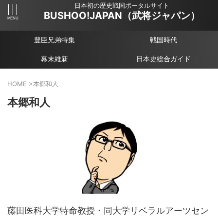
日本初の歴史戦国ポータルサイト
BUSHOO!JAPAN（武将ジャパン）
豊臣兄弟特集
戦国時代
幕末維新
日本史総合ガイド
HOME
>
本郷和人
本郷和人
藤田医科大学特命教授・同大学リベラルアーツセン