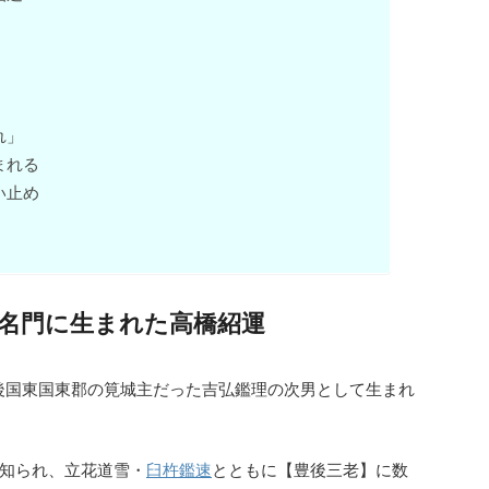
れ」
まれる
い止め
名門に生まれた高橋紹運
豊後国東国東郡の筧城主だった吉弘鑑理の次男として生まれ
知られ、立花道雪・
臼杵鑑速
とともに【豊後三老】に数