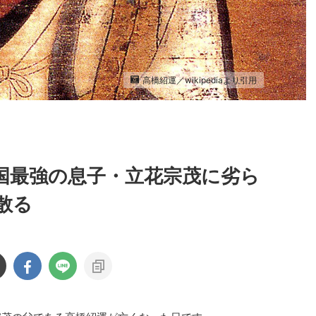
高橋紹運／wikipediaより引用
国最強の息子・立花宗茂に劣ら
散る