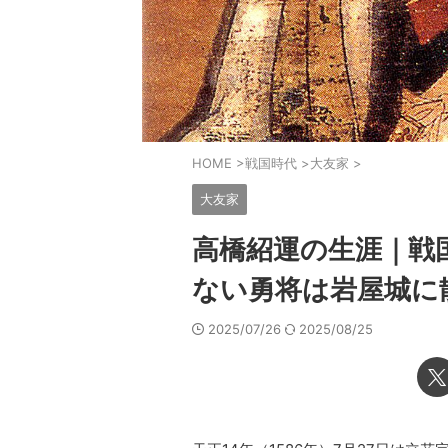
HOME
>
戦国時代
>
大友家
>
大友家
高橋紹運の生涯｜戦
ない勇将は岩屋城に
2025/07/26
2025/08/25