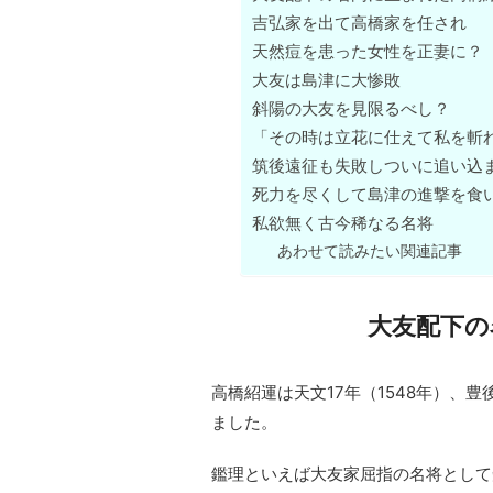
吉弘家を出て高橋家を任され
天然痘を患った女性を正妻に？
大友は島津に大惨敗
斜陽の大友を見限るべし？
「その時は立花に仕えて私を斬
筑後遠征も失敗しついに追い込
死力を尽くして島津の進撃を食
私欲無く古今稀なる名将
あわせて読みたい関連記事
大友配下の
高橋紹運は天文17年（1548年）、
ました。
鑑理といえば大友家屈指の名将として