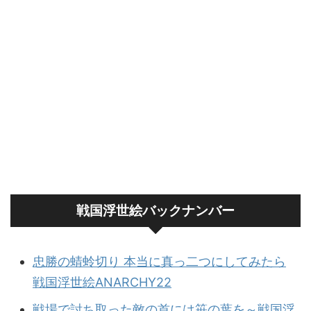
戦国浮世絵バックナンバー
忠勝の蜻蛉切り 本当に真っ二つにしてみたら
戦国浮世絵ANARCHY22
戦場で討ち取った敵の首には笹の葉を～戦国浮