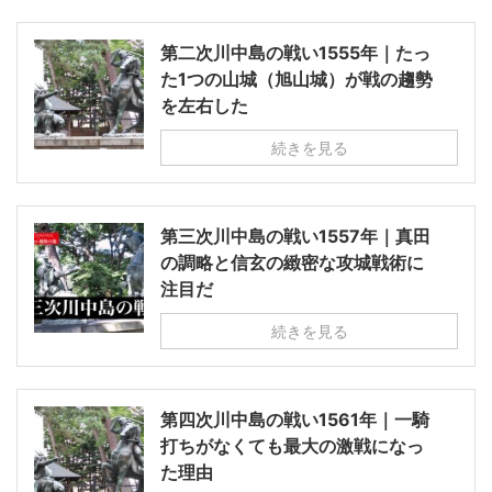
第二次川中島の戦い1555年｜たっ
た1つの山城（旭山城）が戦の趨勢
を左右した
続きを見る
第三次川中島の戦い1557年｜真田
の調略と信玄の緻密な攻城戦術に
注目だ
続きを見る
第四次川中島の戦い1561年｜一騎
打ちがなくても最大の激戦になっ
た理由