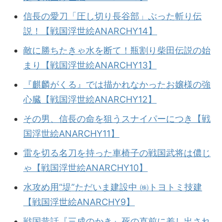
信長の愛刀「圧し切り長谷部」ぶった斬り伝
説！【戦国浮世絵ANARCHY14】
敵に勝ちたきゃ水を断て！瓶割り柴田伝説の始
まり【戦国浮世絵ANARCHY13】
『麒麟がくる』では描かれなかったお嬢様の強
心臓【戦国浮世絵ANARCHY12】
その男、信長の命を狙うスナイパーにつき【戦
国浮世絵ANARCHY11】
雷を切る名刀を持った車椅子の戦国武将は儂じ
ゃ【戦国浮世絵ANARCHY10】
水攻め用“堤”ただいま建設中 ㈱トヨトミ技建
【戦国浮世絵ANARCHY9】
戦国昔話『三成のかき』死の直前に差し出され