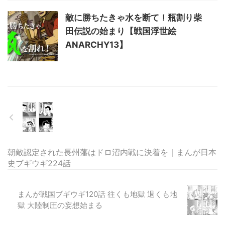
敵に勝ちたきゃ水を断て！瓶割り柴
田伝説の始まり【戦国浮世絵
ANARCHY13】
朝敵認定された長州藩はドロ沼内戦に決着を｜まんが日本
史ブギウギ224話
まんが戦国ブギウギ120話 往くも地獄 退くも地
獄 大陸制圧の妄想始まる