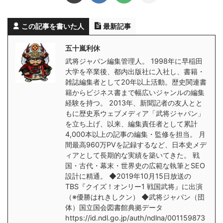
この記事を書いた人
最新記事
五十嵐利休
武将ジャパン編集管理人。 1998年に早稲田
大学を卒業後、都内出版社に入社し、書籍・
雑誌編集者として20年以上活動。歴史関連書
籍からビジネス書まで幅広いジャンルの編集
経験を持つ。 2013年、新聞記者の友人とと
もに歴史系ウェブメディア「武将ジャパン」
を立ち上げ、以来、編集責任者として累計
4,000本以上の記事の編集・監修を担当。 月
間最高960万PVを記録するなど、日本史メデ
ィアとして長期的な実績を築いてきた。 戦
国・古代・幕末・世界史の広範な執筆とSEO
設計に精通。 ◆2019年10月15日放送の
TBS『クイズ！オンリー1 戦国武将』に出演
（※優勝はれきしクン） ◆武将ジャパン（団
体）国立国会図書館典拠データ
https://id.ndl.go.jp/auth/ndlna/001159873