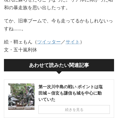
和の暴走族を思い出したっす。
てか、旧車ブームで、今も走ってるかもしれないっ
すね……。
絵・鞘ェもん（
ツイッター
／
サイト
）
文・五十嵐利休
あわせて読みたい関連記事
第一次川中島の戦い ポイントは塩
田城～信玄も謙信も城を中心に動
いていた
続きを見る