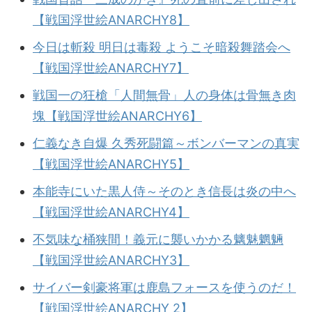
【戦国浮世絵ANARCHY8】
今日は斬殺 明日は毒殺 ようこそ暗殺舞踏会へ
【戦国浮世絵ANARCHY7】
戦国一の狂槍「人間無骨」人の身体は骨無き肉
塊【戦国浮世絵ANARCHY6】
仁義なき自爆 久秀死闘篇～ボンバーマンの真実
【戦国浮世絵ANARCHY5】
本能寺にいた黒人侍～そのとき信長は炎の中へ
【戦国浮世絵ANARCHY4】
不気味な桶狭間！義元に襲いかかる魑魅魍魎
【戦国浮世絵ANARCHY3】
サイバー剣豪将軍は鹿島フォースを使うのだ！
【戦国浮世絵ANARCHY 2】