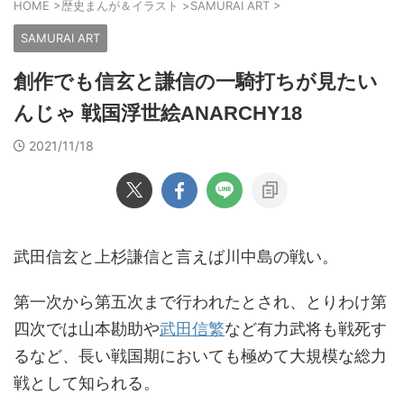
HOME
>
歴史まんが＆イラスト
>
SAMURAI ART
>
SAMURAI ART
創作でも信玄と謙信の一騎打ちが見たい
んじゃ 戦国浮世絵ANARCHY18
2021/11/18
武田信玄と上杉謙信と言えば川中島の戦い。
第一次から第五次まで行われたとされ、とりわけ第
四次では山本勘助や
武田信繁
など有力武将も戦死す
るなど、長い戦国期においても極めて大規模な総力
戦として知られる。