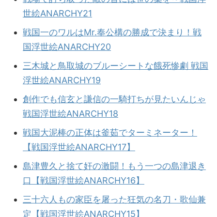
世絵ANARCHY21
戦国一のワルはMr.奉公構の勝成で決まり！戦
国浮世絵ANARCHY20
三木城と鳥取城のブルーシートな餓死惨劇 戦国
浮世絵ANARCHY19
創作でも信玄と謙信の一騎打ちが見たいんじゃ
戦国浮世絵ANARCHY18
戦国大泥棒の正体は釜茹でターミネーター！
【戦国浮世絵ANARCHY17】
島津豊久と捨て奸の激闘！もう一つの島津退き
口【戦国浮世絵ANARCHY16】
三十六人もの家臣を屠った狂気の名刀・歌仙兼
定【戦国浮世絵ANARCHY15】