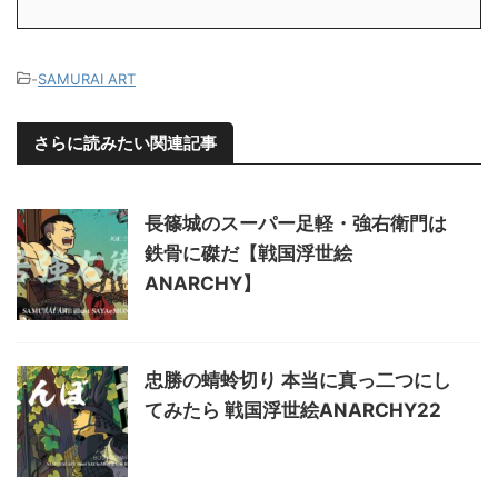
-
SAMURAI ART
さらに読みたい関連記事
長篠城のスーパー足軽・強右衛門は
鉄骨に磔だ【戦国浮世絵
ANARCHY】
忠勝の蜻蛉切り 本当に真っ二つにし
てみたら 戦国浮世絵ANARCHY22