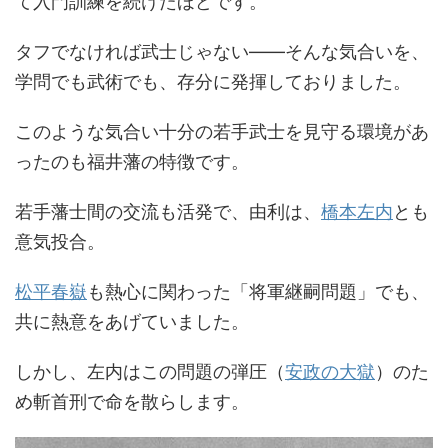
て入門訓練を続けたほどです。
タフでなければ武士じゃない――そんな気合いを、
学問でも武術でも、存分に発揮しておりました。
このような気合い十分の若手武士を見守る環境があ
ったのも福井藩の特徴です。
若手藩士間の交流も活発で、由利は、
橋本左内
とも
意気投合。
松平春嶽
も熱心に関わった「将軍継嗣問題」でも、
共に熱意をあげていました。
しかし、左内はこの問題の弾圧（
安政の大獄
）のた
め斬首刑で命を散らします。