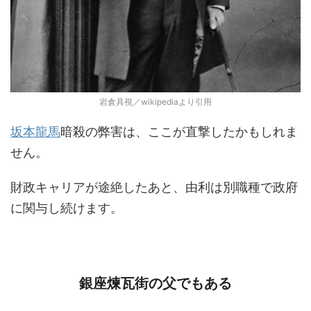
岩倉具視／wikipediaより引用
坂本龍馬
暗殺の弊害は、ここが直撃したかもしれま
せん。
財政キャリアが途絶したあと、由利は別職種で政府
に関与し続けます。
銀座煉瓦街の父でもある