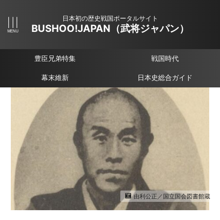
日本初の歴史戦国ポータルサイト
BUSHOO!JAPAN（武将ジャパン）
豊臣兄弟特集
戦国時代
幕末維新
日本史総合ガイド
由利公正／国立国会図書館蔵