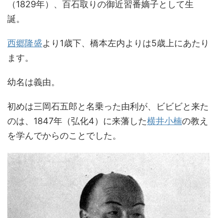
（1829年）、百石取りの御近習番嫡子として生
誕。
西郷隆盛
より1歳下、橋本左内よりは5歳上にあたり
ます。
幼名は義由。
初めは三岡石五郎と名乗った由利が、ビビビと来た
のは、1847年（弘化4）に来藩した
横井小楠
の教え
を学んでからのことでした。