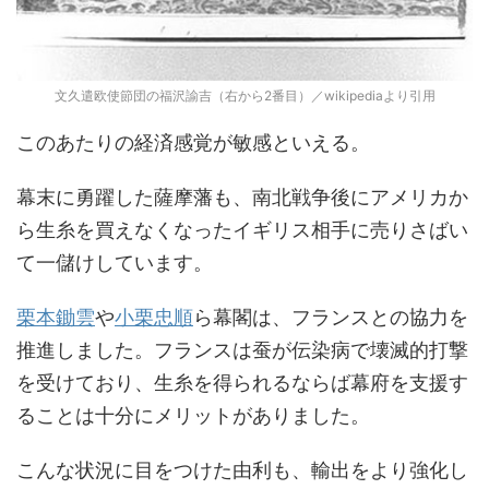
文久遣欧使節団の福沢諭吉（右から2番目）／wikipediaより引用
このあたりの経済感覚が敏感といえる。
幕末に勇躍した薩摩藩も、南北戦争後にアメリカか
ら生糸を買えなくなったイギリス相手に売りさばい
て一儲けしています。
栗本鋤雲
や
小栗忠順
ら幕閣は、フランスとの協力を
推進しました。フランスは蚕が伝染病で壊滅的打撃
を受けており、生糸を得られるならば幕府を支援す
ることは十分にメリットがありました。
こんな状況に目をつけた由利も、輸出をより強化し