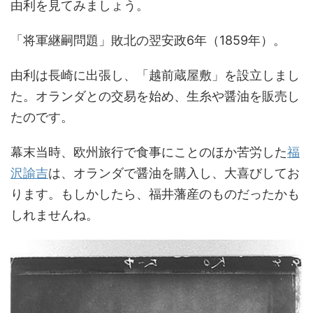
由利を見てみましょう。
「将軍継嗣問題」敗北の翌安政6年（1859年）。
由利は長崎に出張し、「越前蔵屋敷」を設立しまし
た。オランダとの交易を始め、生糸や醤油を販売し
たのです。
幕末当時、欧州旅行で食事にことのほか苦労した
福
沢諭吉
は、オランダで醤油を購入し、大喜びしてお
ります。もしかしたら、福井藩産のものだったかも
しれませんね。