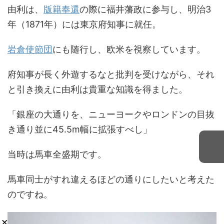
由利は、
版籍奉還
の際に福井藩政に参与し、明治3
年（1871年）には東京府知事に就任。
岩倉使節団
にも随行し、欧米を視察しています。
府知事が長く外遊するなと批判を受けながら、それ
と引き換えに由利は貴重な知識を得ました。
「銀座の大通りを、ニューヨークやロンドンの目抜
き通り並に45.5m幅に拡張すべし」
当時は馬車全盛期です。
馬車同士がすれ違えるほどの通りにしたいと考えた
のですね。
×