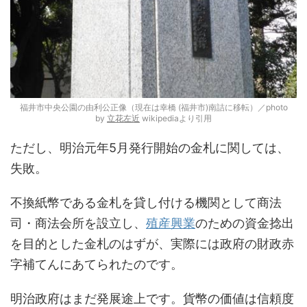
福井市中央公園の由利公正像（現在は幸橋 (福井市)南詰に移転）／photo
by
立花左近
wikipediaより引用
ただし、明治元年5月発行開始の金札に関しては、
失敗。
不換紙幣である金札を貸し付ける機関として商法
司・商法会所を設立し、
殖産興業
のための資金捻出
を目的とした金札のはずが、実際には政府の財政赤
字補てんにあてられたのです。
明治政府はまだ発展途上です。貨幣の価値は信頼度