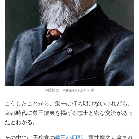
伊藤博文／wikipediaより引用
こうしたことから、栄一は打ち明けないけれども、
京都時代に尊王攘夷を掲げる志士と密な交流があっ
たとわかる。
その中には天狗党の
藤田小四郎
、薄井龍之も含まれ