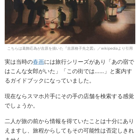
こちらは葛飾応為が吉原を描いた『吉原格子先之図』／wikipediaより引用
実は当時の
春画
には旅行シリーズがあり「あの宿で
はこんな女郎がいた」「この街では……」と案内す
るガイドブックになっていました。
現在ならスマホ片手にその手の店舗を検索する感覚
でしょうか。
二人が旅の前から情報を得ていたことは十分にあり
えますし、旅程からしてもその可能性は否定しきれ
ません。