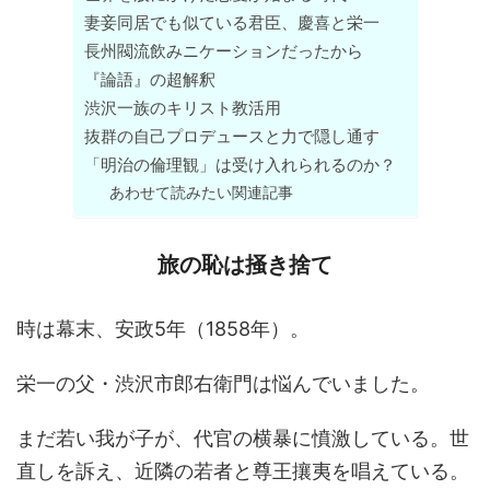
妻妾同居でも似ている君臣、慶喜と栄一
長州閥流飲みニケーションだったから
『論語』の超解釈
渋沢一族のキリスト教活用
抜群の自己プロデュースと力で隠し通す
「明治の倫理観」は受け入れられるのか？
あわせて読みたい関連記事
旅の恥は掻き捨て
時は幕末、安政5年（1858年）。
栄一の父・渋沢市郎右衛門は悩んでいました。
まだ若い我が子が、代官の横暴に憤激している。世
直しを訴え、近隣の若者と尊王攘夷を唱えている。