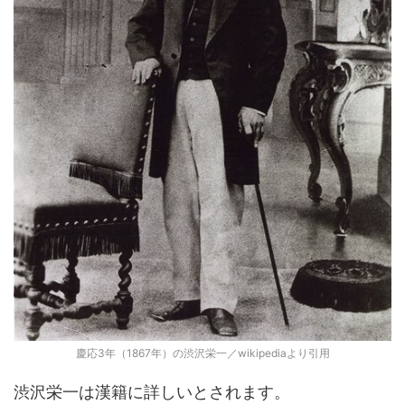
慶応3年（1867年）の渋沢栄一／wikipediaより引用
渋沢栄一は漢籍に詳しいとされます。