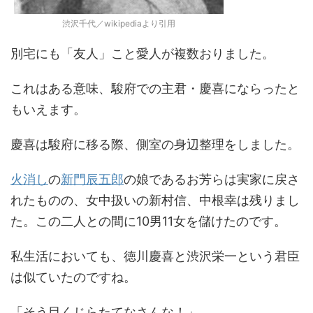
渋沢千代／wikipediaより引用
別宅にも「友人」こと愛人が複数おりました。
これはある意味、駿府での主君・慶喜にならったと
もいえます。
慶喜は駿府に移る際、側室の身辺整理をしました。
火消し
の
新門辰五郎
の娘であるお芳らは実家に戻さ
れたものの、女中扱いの新村信、中根幸は残りまし
た。この二人との間に10男11女を儲けたのです。
私生活においても、徳川慶喜と渋沢栄一という君臣
は似ていたのですね。
「そう目くじらたてなさんな！」