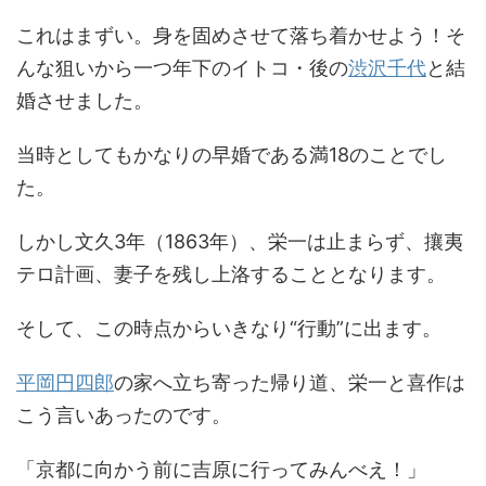
これはまずい。身を固めさせて落ち着かせよう！そ
んな狙いから一つ年下のイトコ・後の
渋沢千代
と結
婚させました。
当時としてもかなりの早婚である満18のことでし
た。
しかし文久3年（1863年）、栄一は止まらず、攘夷
テロ計画、妻子を残し上洛することとなります。
そして、この時点からいきなり“行動”に出ます。
平岡円四郎
の家へ立ち寄った帰り道、栄一と喜作は
こう言いあったのです。
「京都に向かう前に吉原に行ってみんべえ！」