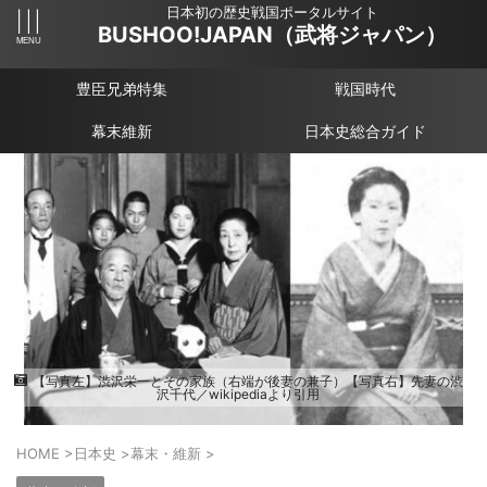
日本初の歴史戦国ポータルサイト
BUSHOO!JAPAN（武将ジャパン）
豊臣兄弟特集
戦国時代
幕末維新
日本史総合ガイド
【写真左】渋沢栄一とその家族（右端が後妻の兼子）【写真右】先妻の渋
沢千代／wikipediaより引用
HOME
>
日本史
>
幕末・維新
>