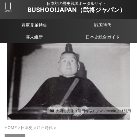
日本初の歴史戦国ポータルサイト
BUSHOO!JAPAN（武将ジャパン）
豊臣兄弟特集
戦国時代
幕末維新
日本史総合ガイド
大岡忠光像（龍門寺蔵）／wikipediaより引用
HOME
>
日本史
>
江戸時代
>