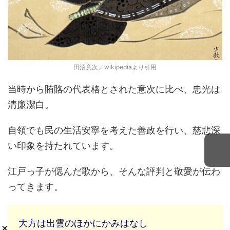
田沼意次／wikipediaより引用
当時から賄賂の代表格とされた意次に比べ、忠光は
清廉潔白。
自領でも民の生活安寧を考えた善政を行い、慈悲深
い印象を持たれています。
江戸っ子が偲んだ歌から、そんな評判と敬愛が伝わ
ってきます。
大方は出雲のほかにかみはなし
×