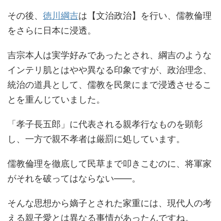
その後、
徳川綱吉
は【文治政治】を行い、儒教倫理
をさらに日本に浸透。
吉宗本人は実学好みであったとされ、綱吉のような
インテリ肌とはやや異なる印象ですが、政治理念、
統治の道具として、儒教を民衆にまで浸透させるこ
とを重んじていました。
「孝子長五郎」に代表される親孝行なものを顕彰
し、一方で親不孝者は厳罰に処しています。
儒教倫理を徹底して民草まで叩きこむのに、将軍家
がそれを破ってはならない――。
そんな思想から嫡子とされた家重には、現代人の考
える親子愛とは異なる事情があったんですね。