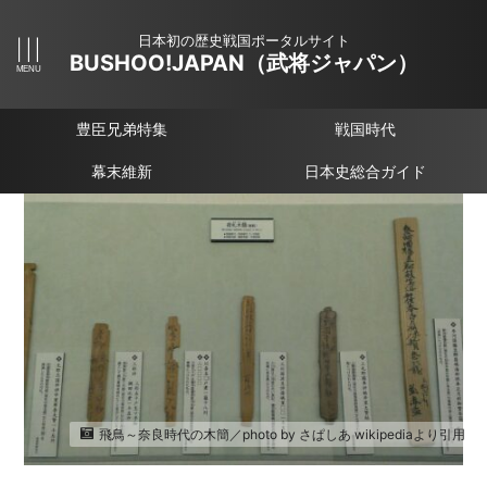
日本初の歴史戦国ポータルサイト
BUSHOO!JAPAN（武将ジャパン）
豊臣兄弟特集
戦国時代
幕末維新
日本史総合ガイド
飛鳥～奈良時代の木簡／photo by さぱしあ wikipediaより引用