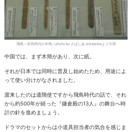
飛鳥～奈良時代の木簡／photo by さぱしあ wikipediaより引用
中国では、まず木簡があり、次に紙。
それが日本では同時に普及し始めたため、用途によ
って使い分けがなされました。
渡来したのは遣隋使ですから飛鳥時代の話で、それ
から約500年が経った『鎌倉殿の13人』の舞台へ時
計の針を進めましょう。
ドラマのセットからは小道具担当者の気合を感じま