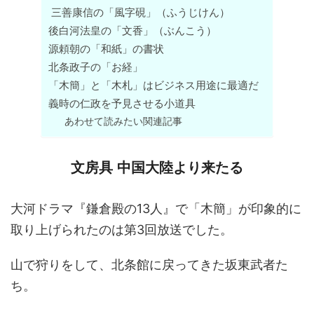
三善康信の「風字硯」（ふうじけん）
後白河法皇の「文香」（ぶんこう）
源頼朝の「和紙」の書状
北条政子の「お経」
「木簡」と「木札」はビジネス用途に最適だ
義時の仁政を予見させる小道具
あわせて読みたい関連記事
文房具 中国大陸より来たる
大河ドラマ『鎌倉殿の13人』で「木簡」が印象的に
取り上げられたのは第3回放送でした。
山で狩りをして、北条館に戻ってきた坂東武者た
ち。