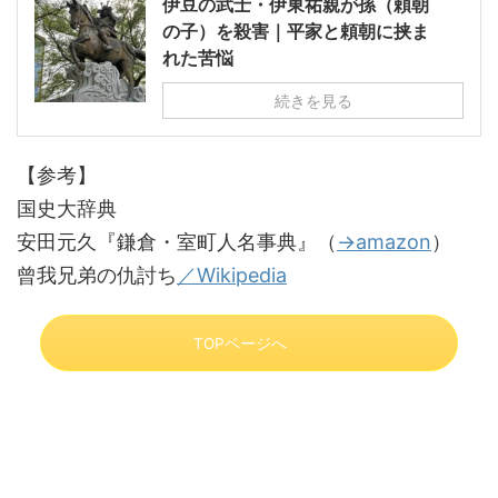
伊豆の武士・伊東祐親が孫（頼朝
の子）を殺害｜平家と頼朝に挟ま
れた苦悩
続きを見る
【参考】
国史大辞典
安田元久『鎌倉・室町人名事典』（
→amazon
）
曾我兄弟の仇討ち
／Wikipedia
TOPページへ