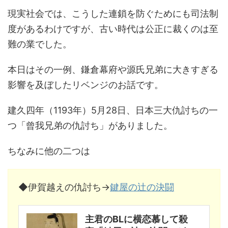
現実社会では、こうした連鎖を防ぐためにも司法制
度があるわけですが、古い時代は公正に裁くのは至
難の業でした。
本日はその一例、鎌倉幕府や源氏兄弟に大きすぎる
影響を及ぼしたリベンジのお話です。
建久四年（1193年）5月28日、日本三大仇討ちの一
つ「曾我兄弟の仇討ち」がありました。
ちなみに他の二つは
◆伊賀越えの仇討ち→
鍵屋の辻の決闘
主君のBLに横恋慕して殺