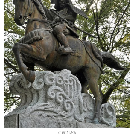
伊東祐親像