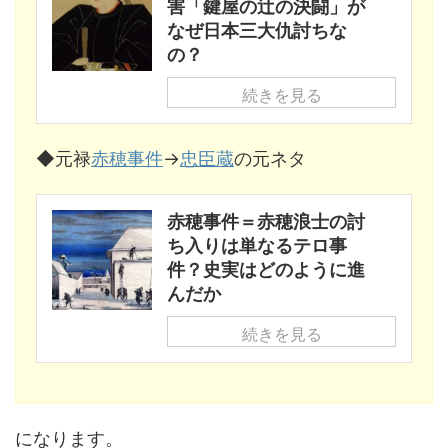
害「鍵屋の辻の決闘」が
なぜ日本三大仇討ちな
の？
続きを見る
◆元禄
赤穂事件
→
忠臣蔵
の元ネタ
赤穂事件＝赤穂浪士の討
ち入りは単なるテロ事
件？史実はどのように進
んだか
続きを見る
になります。