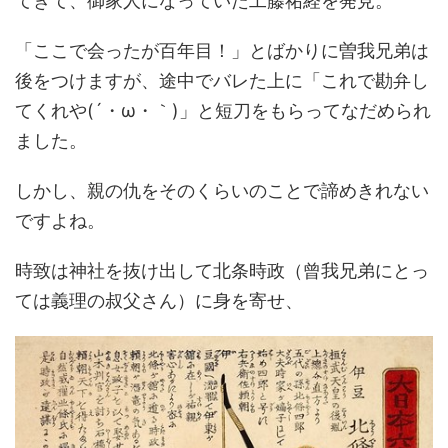
てきて、御家人になっていた工藤祐経を発見。
「ここで会ったが百年目！」とばかりに曽我兄弟は
後をつけますが、途中でバレた上に「これで勘弁し
てくれや(´・ω・｀)」と短刀をもらってなだめられ
ました。
しかし、親の仇をそのくらいのことで諦めきれない
ですよね。
時致は神社を抜け出して北条時政（曾我兄弟にとっ
ては義理の叔父さん）に身を寄せ、