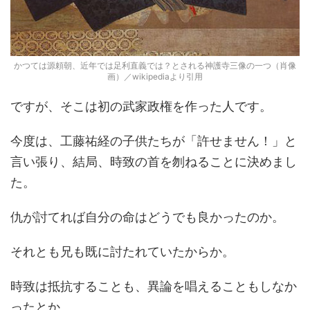
かつては源頼朝、近年では足利直義では？とされる神護寺三像の一つ（肖像
画）／wikipediaより引用
ですが、そこは初の武家政権を作った人です。
今度は、工藤祐経の子供たちが「許せません！」と
言い張り、結局、時致の首を刎ねることに決めまし
た。
仇が討てれば自分の命はどうでも良かったのか。
それとも兄も既に討たれていたからか。
時致は抵抗することも、異論を唱えることもしなか
ったとか。