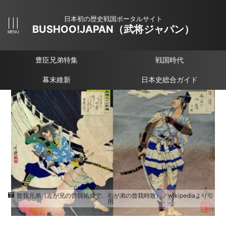
日本初の歴史戦国ポータルサイト
BUSHOO!JAPAN（武将ジャパン）
豊臣兄弟特集
戦国時代
幕末維新
日本史総合ガイド
曾我兄弟（左が兄の曾我祐成で、右が弟の曾我時致）／wikipediaより引
用