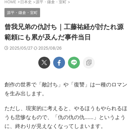
HOME
>
日本史
>
源平・鎌倉・室町
>
源平・鎌倉・室町
曾我兄弟の仇討ち｜工藤祐経が討たれ源
範頼にも累が及んだ事件当日
2025/05/27
2025/08/26
創作の世界で「敵討ち」や「復讐」は一種のロマン
を生み出します。
ただし、現実的に考えると、やるほうもやられるほ
うも悲惨なもので、「仇の仇の仇……」というよう
に、終わりが見えなくなってしまいます。