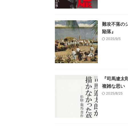
難攻不落の
陥落』
2025/9/5
『司馬遼太
複雑な思い
2025/8/25