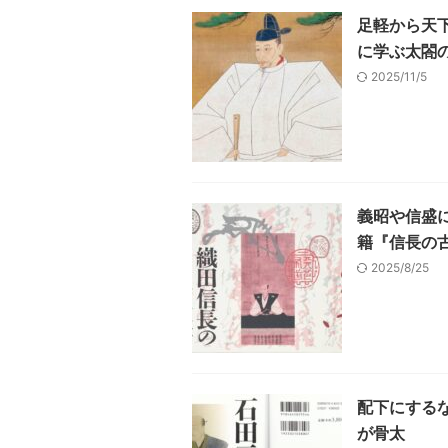
足軽から天
に学ぶ太閤
2025/11/5
義昭や信盛
籍『信長の
2025/8/25
配下にする
が骨太