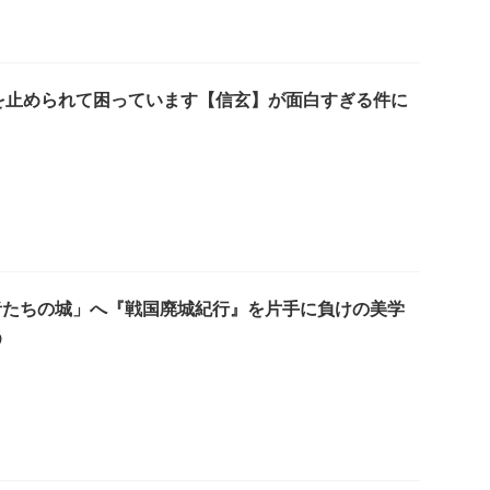
を止められて困っています【信玄】が面白すぎる件に
者たちの城」へ『戦国廃城紀行』を片手に負けの美学
う