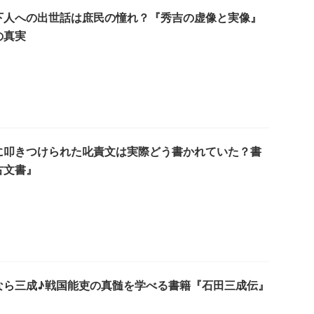
下人への出世話は庶民の憧れ？『秀吉の虚像と実像』
の真実
に叩きつけられた叱責文は実際どう書かれていた？書
古文書』
なら三成♪戦国能吏の真髄を学べる書籍『石田三成伝』