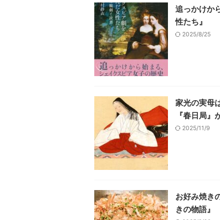
追っかけか
性たち』
2025/8/25
家光の実母
『春日局』
2025/11/9
お好み焼き
きの物語』