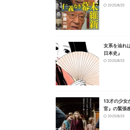
2025/8/25
女系を辿れ
日本史』
2025/8/25
13才の少女
官』の緊張
2025/8/25