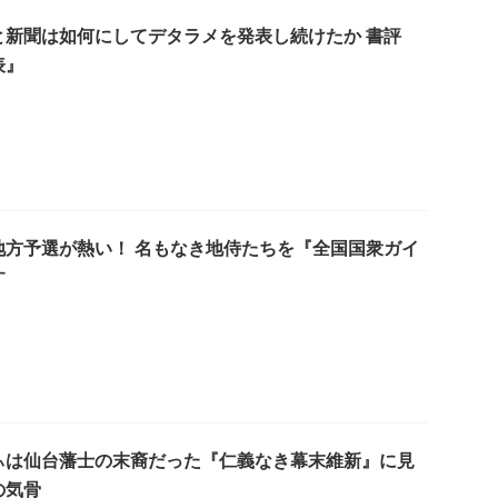
と新聞は如何にしてデタラメを発表し続けたか 書評
表』
地方予選が熱い！ 名もなき地侍たちを『全国国衆ガイ
す
ぃは仙台藩士の末裔だった『仁義なき幕末維新』に見
の気骨