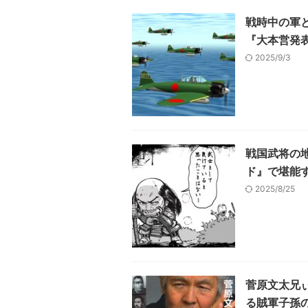
戦時中の軍
『大本営発
2025/9/3
戦国武将の
ド』で堪能
2025/8/25
菅原文太兄
る賊軍子孫