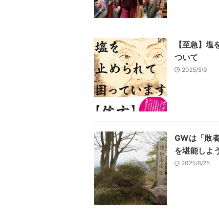
【至急】塩
ついて
2025/5/9
GWは「敗
を堪能しよ
2025/8/25