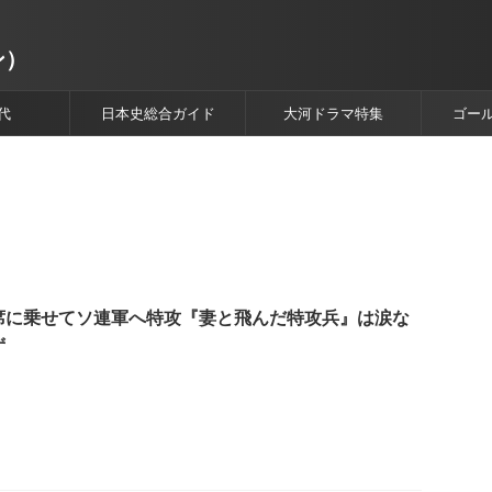
ン）
代
日本史総合ガイド
大河ドラマ特集
ゴー
席に乗せてソ連軍へ特攻『妻と飛んだ特攻兵』は涙な
ず