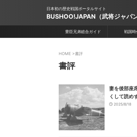
日本初の歴史戦国ポータルサイト
BUSHOO!JAPAN（武将ジャパ
豊臣兄弟総合ガイド
戦国時
HOME
>
書評
書評
妻を後部座
くして読め
2025/8/18