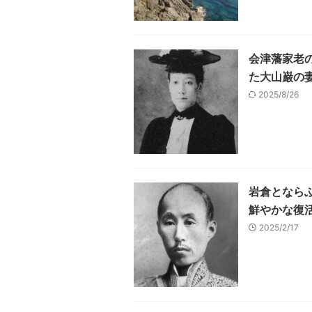
会津藩家老
た大山巌の
2025/8/26
岩倉となら
鮮やかな復
2025/2/17