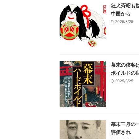
狂犬斉昭も
中国から
2025/8/25
幕末の侠客
ボイルドの
2025/8/25
幕末三舟の
評価され