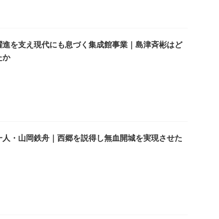
躍進を支え現代にも息づく集成館事業｜島津斉彬はど
たか
一人・山岡鉄舟｜西郷を説得し無血開城を実現させた