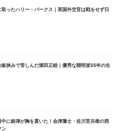
に取ったハリー・パークス｜英国外交官は戦をせず日
の板挟みで苦しんだ堀田正睦｜優秀な開明派55年の生
最中に銃弾が胸を貫いた！会津藩士・佐川官兵衛の西
マン