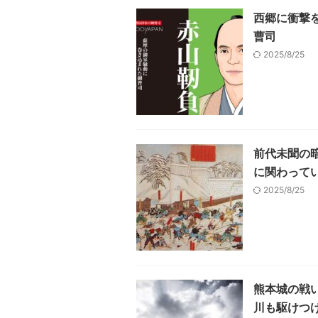
西郷に衝撃
曹司
2025/8/25
前代未聞の
に関わって
2025/8/25
熊本城の戦
川も駆けつ