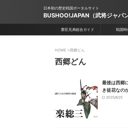
日本初の歴史戦国ポータルサイト
BUSHOO!JAPAN（武将ジャパ
豊臣兄弟総合ガイド
戦国時
HOME
>
西郷どん
西郷どん
最後は西郷
き徒花なの
2025/8/25