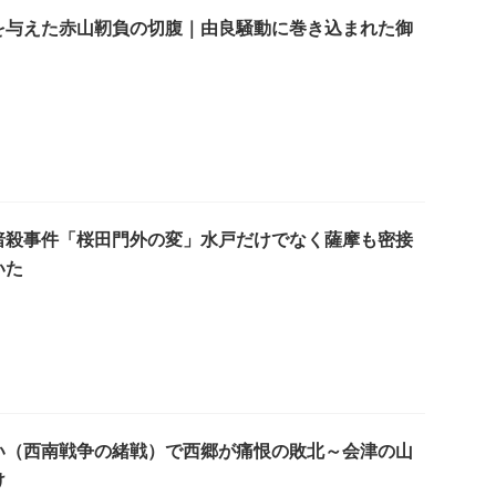
を与えた赤山靭負の切腹｜由良騒動に巻き込まれた御
暗殺事件「桜田門外の変」水戸だけでなく薩摩も密接
いた
い（西南戦争の緒戦）で西郷が痛恨の敗北～会津の山
け