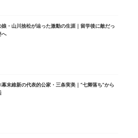
の娘・山川捨松が辿った激動の生涯｜留学後に敵だっ
妻へ
ぶ幕末維新の代表的公家・三条実美｜“七卿落ち”から
活