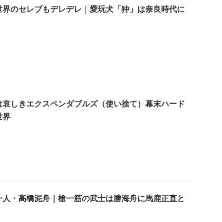
世界のセレブもデレデレ｜愛玩犬「狆」は奈良時代に
は哀しきエクスペンダブルズ（使い捨て）幕末ハード
世界
一人・高橋泥舟｜槍一筋の武士は勝海舟に馬鹿正直と