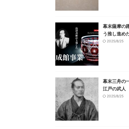
幕末薩摩の
う推し進め
2025/8/25
幕末三舟の
江戸の武人
2025/8/25