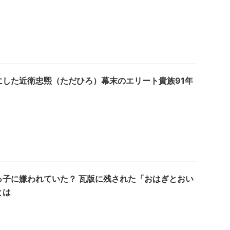
にした近衛忠煕（ただひろ）幕末のエリート貴族91年
っ子に嫌われていた？ 瓦版に残された「おはぎとおい
とは