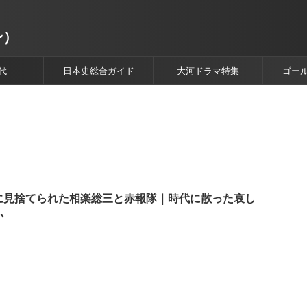
ン）
代
日本史総合ガイド
大河ドラマ特集
ゴー
に見捨てられた相楽総三と赤報隊｜時代に散った哀し
か