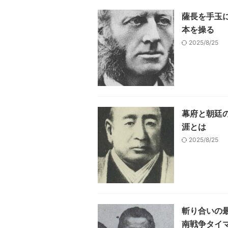
薩長を手玉
本を操る
2025/8/25
幕府と朝廷
涯とは
2025/8/25
斬り合いの
南戦争タイ