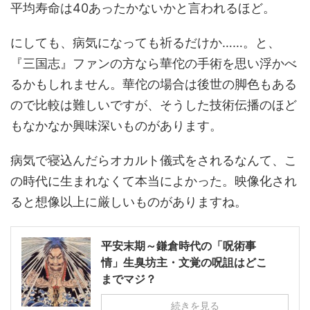
平均寿命は40あったかないかと言われるほど。
にしても、病気になっても祈るだけか……。と、
『三国志』ファンの方なら華佗の手術を思い浮かべ
るかもしれません。華佗の場合は後世の脚色もある
ので比較は難しいですが、そうした技術伝播のほど
もなかなか興味深いものがあります。
病気で寝込んだらオカルト儀式をされるなんて、こ
の時代に生まれなくて本当によかった。映像化され
ると想像以上に厳しいものがありますね。
平安末期～鎌倉時代の「呪術事
情」生臭坊主・文覚の呪詛はどこ
までマジ？
続きを見る