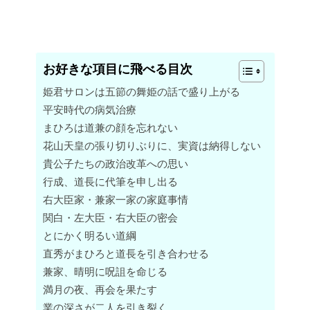
お好きな項目に飛べる目次
姫君サロンは五節の舞姫の話で盛り上がる
平安時代の病気治療
まひろは道兼の顔を忘れない
花山天皇の張り切りぶりに、実資は納得しない
貴公子たちの政治改革への思い
行成、道長に代筆を申し出る
右大臣家・兼家一家の家庭事情
関白・左大臣・右大臣の密会
とにかく明るい道綱
直秀がまひろと道長を引き合わせる
兼家、晴明に呪詛を命じる
満月の夜、再会を果たす
業の深さが二人を引き裂く