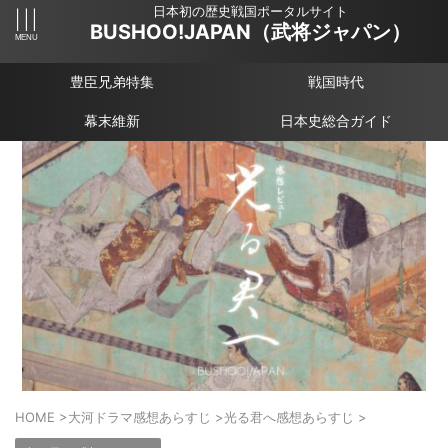
日本初の歴史戦国ポータルサイト
BUSHOO!JAPAN（武将ジャパン）
豊臣兄弟特集
戦国時代
幕末維新
日本史総合ガイド
HOME
>
大河ドラマ感想あらすじ
>
光る君へ感想あらすじ
>