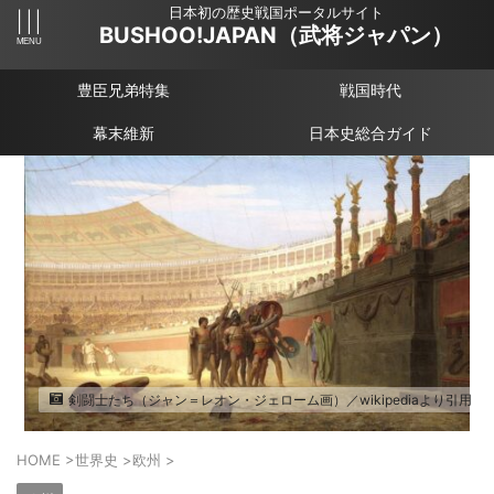
日本初の歴史戦国ポータルサイト
BUSHOO!JAPAN（武将ジャパン）
豊臣兄弟特集
戦国時代
幕末維新
日本史総合ガイド
剣闘士たち（ジャン＝レオン・ジェローム画）／wikipediaより引用
HOME
>
世界史
>
欧州
>