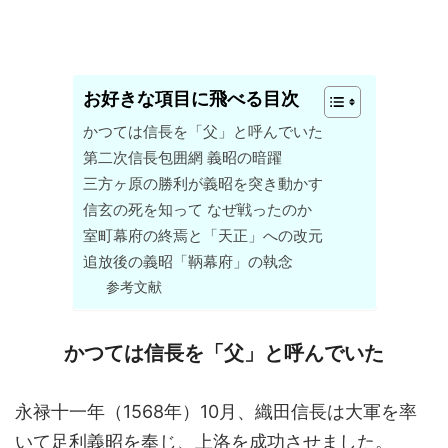
お好きな項目に飛べる目次
かつては信長を「父」と呼んでいた
第二次信長包囲網 義昭の暗躍
三方ヶ原の勝利が義昭を突き動かす
信玄の死を知って なぜ戦ったのか
室町幕府の終焉と「天正」への改元
追放後の義昭「鞆幕府」の執念
参考文献
かつては信長を「父」と呼んでいた
永禄十一年（1568年）10月、織田信長は大軍を率
いて足利義昭を奉じ、上洛を成功させました。