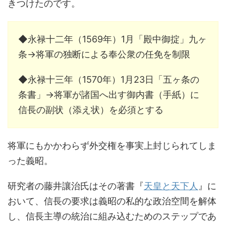
きつけたのです。
◆永禄十二年（1569年）1月「殿中御掟」九ヶ
条→将軍の独断による奉公衆の任免を制限
◆永禄十三年（1570年）1月23日「五ヶ条の
条書」→将軍が諸国へ出す御内書（手紙）に
信長の副状（添え状）を必須とする
将軍にもかかわらず外交権を事実上封じられてしま
った義昭。
研究者の藤井讓治氏はその著書『
天皇と天下人
』に
おいて、信長の要求は義昭の私的な政治空間を解体
し、信長主導の統治に組み込むためのステップであ