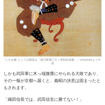
“しかみ像”としてお馴染み『徳川家康三方ヶ原戦役画像』／wikipediaより引
用
しかも武田軍に木っ端微塵にやられる大敗であり、
その一報が京都へ届くと、義昭の決意は固まったと
もされます。
「織田信長では、武田信玄に勝てない！」