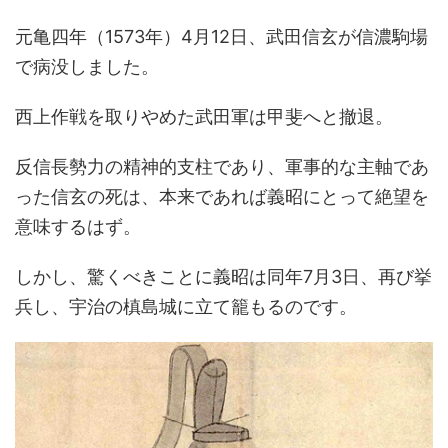
元亀四年（1573年）4月12日、武田信玄が信濃駒場
で病没しました。
西上作戦を取りやめた武田軍は甲斐へと撤退。
反信長勢力の精神的支柱であり、軍事的な主軸であ
った信玄の死は、本来であれば義昭にとって絶望を
意味するはず。
しかし、驚くべきことに義昭は同年7月3日、再び挙
兵し、宇治の槙島城に立て籠もるのです。