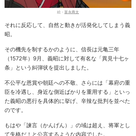
絵・
富永商太
それに反応して、自然と動きが活発化してしまう義
昭。
その機先を制するかのように、信長は元亀三年
（1572年）9月、義昭に対して有名な「異見十七ヶ
条」という糾弾状を提出しました。
不公平な恩賞や朝廷への不敬、さらには「幕府の重
臣を冷遇し、身近な側近ばかりを重用する」といっ
た義昭の悪行を具体的に挙げ、辛辣な批判を並べた
のです。
もはや「諫言（かんげん）」の域は超え、将軍とし
て失格だ！と公言するような内容でした。