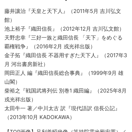
藤井讓治『天皇と天下人』（2011年5月 吉川弘文
館）
池上裕子『織田信長』（2012年12月 吉川弘文館）
天野忠幸『三好一族と織田信長 「天下」をめぐる
覇権戦争』（2016年2月 戎光祥出版）
金子拓『織田信長 不器用すぎた天下人』（2017年3
月 河出書房新社）
岡田正人 編『織田信長総合事典』（1999年9月 雄
山閣）
柴裕之『戦国武将列伝 別巻1 織田編』（2025年8月
戎光祥出版）
太田牛一 著／中川太古 訳『現代語訳 信長公記』
（2013年10月 KADOKAWA）
【TOP画像】足利義昭坐像（等持院霊光殿安置）／