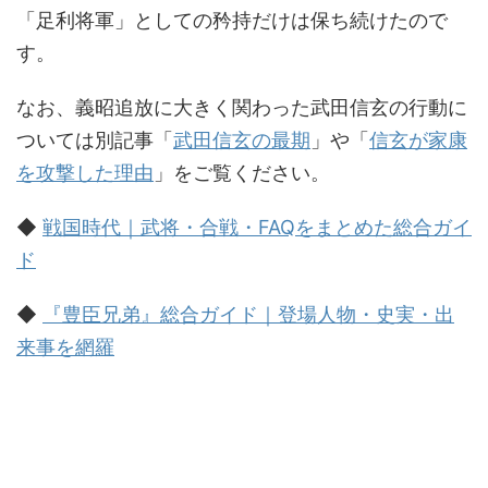
「足利将軍」としての矜持だけは保ち続けたので
す。
なお、義昭追放に大きく関わった武田信玄の行動に
ついては別記事「
武田信玄の最期
」や「
信玄が家康
を攻撃した理由
」をご覧ください。
◆
戦国時代｜武将・合戦・FAQをまとめた総合ガイ
ド
◆
『豊臣兄弟』総合ガイド｜登場人物・史実・出
来事を網羅