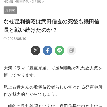
HOME
>
戦国時代
>
足利家
>
足利家
なぜ足利義昭は武田信玄の死後も織田信
長と戦い続けたのか？
2026/05/10
大河ドラマ『豊臣兄弟』で足利義昭が思わぬ人気を
博しております。
尾上右近さんの歌舞伎役者らしい堂々たる発声や所
作が魅力的だからでしょう。
一般的に足利義昭といえば、織田信長に担ぎ上げら