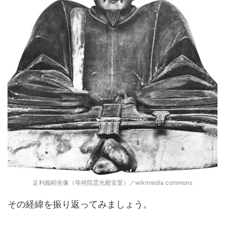
足利義昭坐像（等持院霊光殿安置）／wikimedia commons
その経緯を振り返ってみましょう。