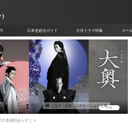
ン）
代
日本史総合ガイド
大河ドラマ特集
ゴー
ドラマ『大奥』公式サイトより引用
10大奥感想あらすじ
>