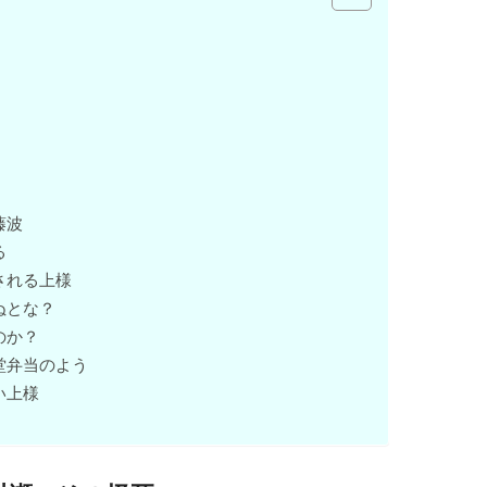
藤波
る
される上様
ぬとな？
のか？
堂弁当のよう
い上様