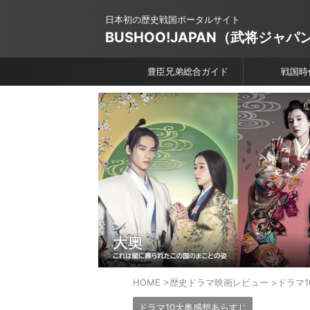
日本初の歴史戦国ポータルサイト
BUSHOO!JAPAN（武将ジャパ
豊臣兄弟総合ガイド
戦国時
HOME
>
歴史ドラマ映画レビュー
>
ドラマ
ドラマ10大奥感想あらすじ