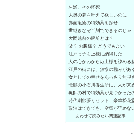
村瀬、その怪死
大奥の夢を叶えて欲しいのに
赤面疱瘡の特効薬を探せ
世継ぎなぞ半刻でできるのじゃ
大岡越前の腕前とは？
父？ お腹様？ どうでもよい
江戸っ子も上様に納得した
人の心がわからぬ上様を諌める
江戸の街には、無惨の極みがあ
女としての幸せをあっさり無視
念願の小石川養生所に、人が来
猟師の村で特効薬が見つかった
時代劇欲張りセット、豪華松花
政治はできても、空気が読めな
あわせて読みたい関連記事