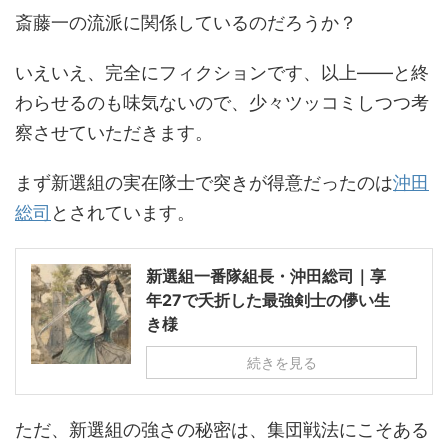
斎藤一の流派に関係しているのだろうか？
いえいえ、完全にフィクションです、以上――と終
わらせるのも味気ないので、少々ツッコミしつつ考
察させていただきます。
まず新選組の実在隊士で突きが得意だったのは
沖田
総司
とされています。
新選組一番隊組長・沖田総司｜享
年27で夭折した最強剣士の儚い生
き様
続きを見る
ただ、新選組の強さの秘密は、集団戦法にこそある