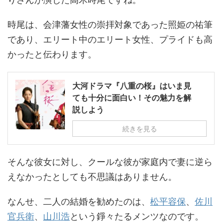
時尾は、会津藩女性の崇拝対象であった照姫の祐筆
であり、エリート中のエリート女性、プライドも高
かったと伝わります。
大河ドラマ『八重の桜』はいま見
ても十分に面白い！その魅力を解
説しよう
続きを見る
そんな彼女に対し、クールな彼が家庭内で妻に逆ら
えなかったとしても不思議はありません。
なんせ、二人の結婚を勧めたのは、
松平容保
、
佐川
官兵衛
、
山川浩
という錚々たるメンツなのです。