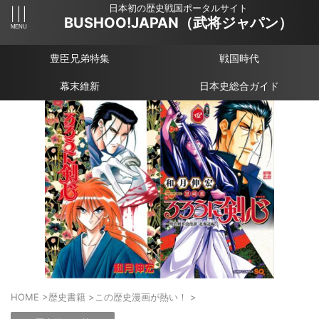
日本初の歴史戦国ポータルサイト
BUSHOO!JAPAN（武将ジャパン）
豊臣兄弟特集
戦国時代
幕末維新
日本史総合ガイド
HOME
>
歴史書籍
>
この歴史漫画が熱い！
>