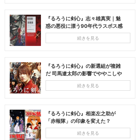
『るろうに剣心』志々雄真実｜魅
惑の悪役に漂う90年代ラスボス感
続きを見る
『るろうに剣心』の新選組が複雑
だ 司馬遼太郎の影響でややこしや
続きを見る
『るろうに剣心』相楽左之助が
「赤報隊」の印象を変えた？
続きを見る