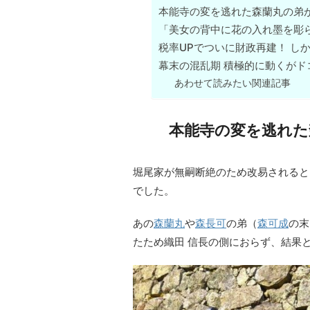
本能寺の変を逃れた森蘭丸の弟
「美女の背中に花の入れ墨を彫
税率UPでついに財政再建！ し
幕末の混乱期 積極的に動くがド
あわせて読みたい関連記事
本能寺の変を逃れた
堀尾家が無嗣断絶のため改易されると
でした。
あの
森蘭丸
や
森長可
の弟（
森可成
の末
たため織田 信長の側におらず、結果