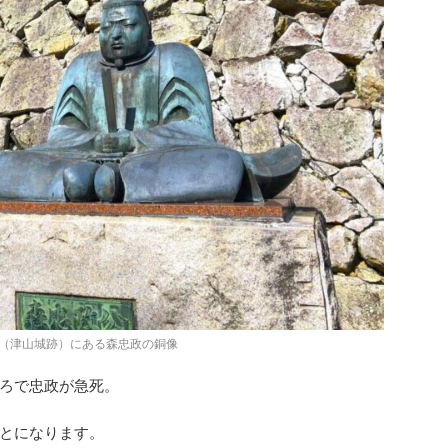
（津山城跡）にある森忠政の銅像
ろで忠政が急死。
とになります。