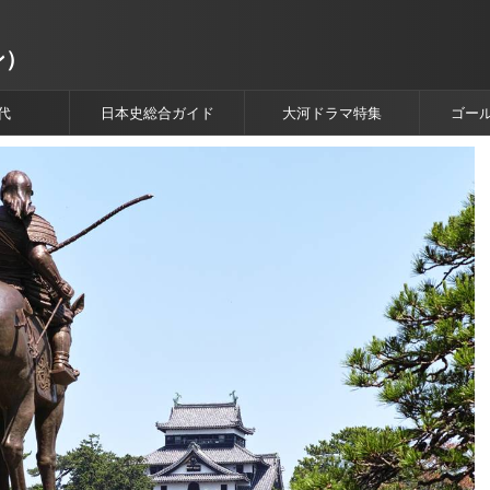
ン）
代
日本史総合ガイド
大河ドラマ特集
ゴー