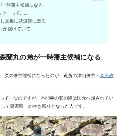
が一時藩主候補になる
らせ」って……
かし直後に茶道楽に走る
コか抜けていて
森蘭丸の弟が一時藩主候補になる
、次の藩主候補になったのが、近所の津山藩主・
森忠政
っ子）なのですが、本能寺の変の際は国元へ帰されてい
として森家唯一の生き残りとなった人です。