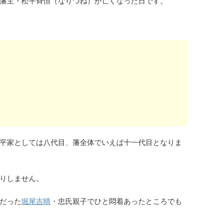
松江藩主・松平斉恒（なりつね）が亡くなった日です。
平家としては八代目、藩全体でいえば十一代目となりま
りしません。
だった
堀尾吉晴
・忠氏親子でひと悶着あったところでも