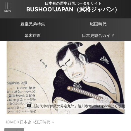
日本初の歴史戦国ポータルサイト
BUSHOO!JAPAN（武将ジャパン）
豊臣兄弟特集
戦国時代
幕末維新
日本史総合ガイド
『初代中村仲蔵の斧定九郎』勝川春章／wikipediaより引用
HOME
>
日本史
>
江戸時代
>