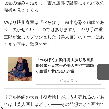
版画の強みを活かし、吉原遊郭で話題にすれば次の
商機も見えてくる。
やはり勝川春章は『べらぼう』前半を彩る絵師であ
り、欠かせない……のではありますが、ヤリ手の重
三郎が全力でプッシュした【美人画】のエースはあ
くまで喜多川歌麿です。
『べらぼう』染谷将太演じる喜多
川歌麿～日本一の美人画浮世絵師
が蔦重と共に歩んだ道
続きを見る
リアル路線の大首【役者絵】がこうも売れるのであ
れば【美人画】はどうか――その発想力と企画力で
×