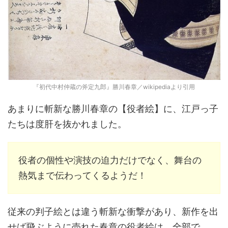
『初代中村仲蔵の斧定九郎』勝川春章／wikipediaより引用
あまりに斬新な勝川春章の【役者絵】に、江戸っ子
たちは度肝を抜かれました。
役者の個性や演技の迫力だけでなく、舞台の
熱気まで伝わってくるようだ！
従来の判子絵とは違う斬新な衝撃があり、新作を出
せば飛ぶように売れた春章の役者絵は、全部で