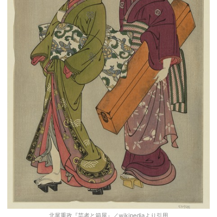
北尾重政『芸者と箱屋』／wikipediaより引用