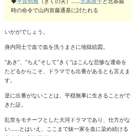
◆
平賀朝雅
（きくの夫）……
北条政子
と北条義
時の命令で山内首藤通基に討たれる
いかがでしょう。
身内同士で血で血を洗うまさに地獄絵図。
“あき”、“ちえ”そして“きく”はこんな悲惨な運命を
たどるからこそ、ドラマでも出番があるとも言えま
す。
逆に出番がないことは、平穏無事に生きることがで
きた証。
乱世をモチーフとした大河ドラマであり、仕方がな
い……とはいえ、ここまで妹一家を血に染め続ける