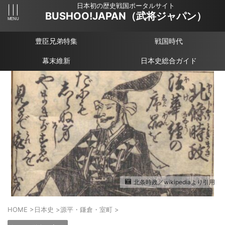
日本初の歴史戦国ポータルサイト
BUSHOO!JAPAN（武将ジャパン）
豊臣兄弟特集
戦国時代
幕末維新
日本史総合ガイド
北条時政／wikipediaより引用
HOME
>
日本史
>
源平・鎌倉・室町
>