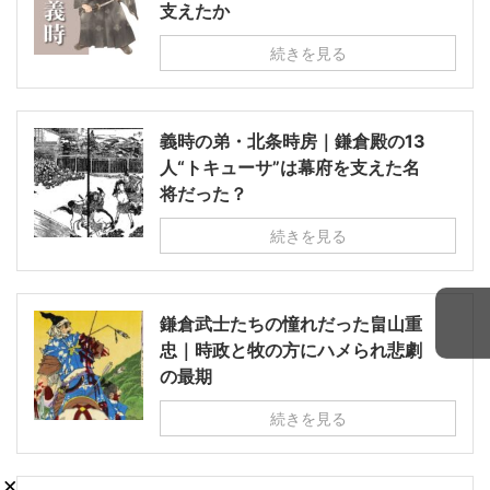
支えたか
続きを見る
義時の弟・北条時房｜鎌倉殿の13
人“トキューサ”は幕府を支えた名
将だった？
続きを見る
鎌倉武士たちの憧れだった畠山重
忠｜時政と牧の方にハメられ悲劇
の最期
続きを見る
×