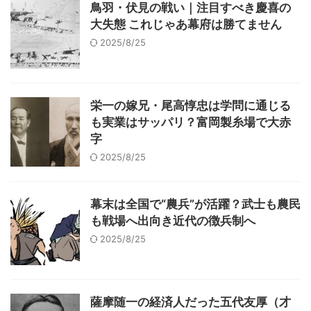
鳥羽・伏見の戦い｜注目すべき慶喜の
大失態 これじゃあ幕府は勝てません
2025/8/25
栄一の嫁兄・尾高惇忠は学問に通じる
も実業はサッパリ？富岡製糸場で大赤
字
2025/8/25
幕末は全国で“農兵”が活躍？武士も農民
も戦場へ出向き近代の徴兵制へ
2025/8/25
薩摩随一の経済人だった五代友厚（才