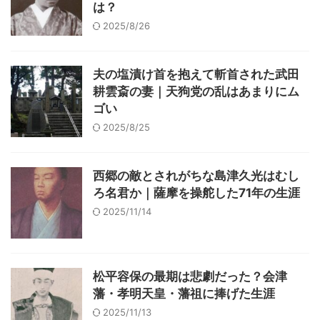
は？
2025/8/26
夫の塩漬け首を抱えて斬首された武田
耕雲斎の妻｜天狗党の乱はあまりにム
ゴい
2025/8/25
西郷の敵とされがちな島津久光はむし
ろ名君か｜薩摩を操舵した71年の生涯
2025/11/14
松平容保の最期は悲劇だった？会津
藩・孝明天皇・藩祖に捧げた生涯
2025/11/13