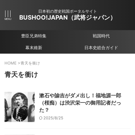
日本初の歴史戦国ポータルサイト
BUSHOO!JAPAN（武将ジャパン）
豊臣兄弟特集
戦国時代
幕末維新
日本史総合ガイド
HOME
>
青天を衝け
青天を衝け
漱石や諭吉がダメ出し！福地源一郎
（桜痴）は渋沢栄一の御用記者だっ
た？
2025/8/25