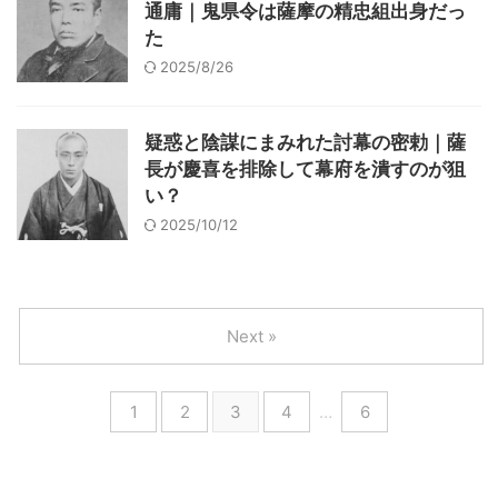
通庸｜鬼県令は薩摩の精忠組出身だっ
た
2025/8/26
疑惑と陰謀にまみれた討幕の密勅｜薩
長が慶喜を排除して幕府を潰すのが狙
い？
2025/10/12
Next »
1
2
3
4
…
6