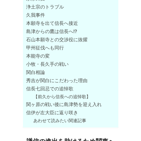
浄土宗のトラブル
久我事件
本願寺を出て信長へ接近
島津からの鷹は信長へ!?
石山本願寺との交渉役に抜擢
甲州征伐へも同行
本能寺の変
小牧・長久手の戦い
関白相論
秀吉が関白にこだわった理由
信長七回忌での追悼歌
【前久から信長への追悼歌】
関ヶ原の戦い後に島津勢を迎え入れ
信伊が左大臣に返り咲き
あわせて読みたい関連記事