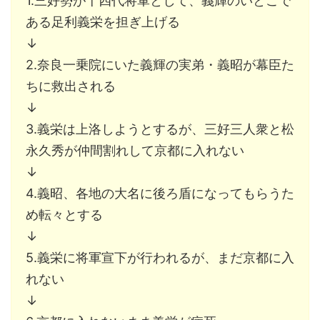
1.三好勢が十四代将軍として、義輝のいとこで
ある足利義栄を担ぎ上げる
↓
2.奈良一乗院にいた義輝の実弟・義昭が幕臣た
ちに救出される
↓
3.義栄は上洛しようとするが、三好三人衆と松
永久秀が仲間割れして京都に入れない
↓
4.義昭、各地の大名に後ろ盾になってもらうた
め転々とする
↓
5.義栄に将軍宣下が行われるが、まだ京都に入
れない
↓