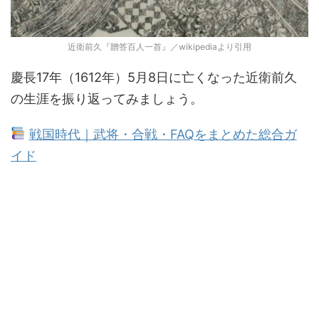
近衛前久『贈答百人一首』／wikipediaより引用
慶長17年（1612年）5月8日に亡くなった近衛前久
の生涯を振り返ってみましょう。
戦国時代｜武将・合戦・FAQをまとめた総合ガ
イド