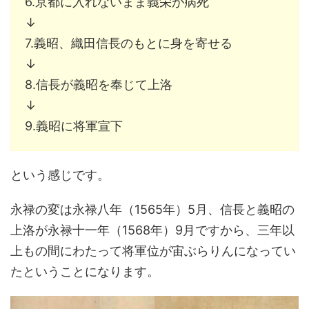
6.京都に入れないまま義栄が病死
↓
7.義昭、織田信長のもとに身を寄せる
↓
8.信長が義昭を奉じて上洛
↓
9.義昭に将軍宣下
という感じです。
永禄の変は永禄八年（1565年）5月、信長と義昭の
上洛が永禄十一年（1568年）9月ですから、三年以
上もの間にわたって将軍位が宙ぶらりんになってい
たということになります。