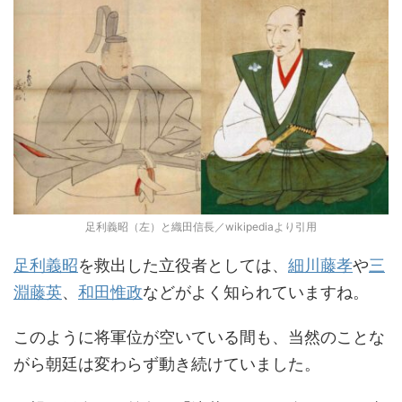
足利義昭（左）と織田信長／wikipediaより引用
足利義昭
を救出した立役者としては、
細川藤孝
や
三
淵藤英
、
和田惟政
などがよく知られていますね。
このように将軍位が空いている間も、当然のことな
がら朝廷は変わらず動き続けていました。