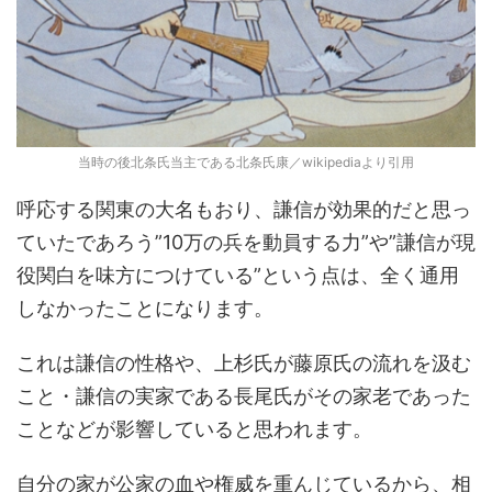
当時の後北条氏当主である北条氏康／wikipediaより引用
呼応する関東の大名もおり、謙信が効果的だと思っ
ていたであろう”10万の兵を動員する力”や”謙信が現
役関白を味方につけている”という点は、全く通用
しなかったことになります。
これは謙信の性格や、上杉氏が藤原氏の流れを汲む
こと・謙信の実家である長尾氏がその家老であった
ことなどが影響していると思われます。
自分の家が公家の血や権威を重んじているから、相