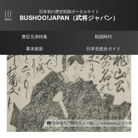
日本初の歴史戦国ポータルサイト
BUSHOO!JAPAN（武将ジャパン）
豊臣兄弟特集
戦国時代
幕末維新
日本史総合ガイド
近衛前久『贈答百人一首』／wikipediaより引用