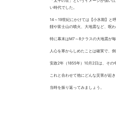
「太平の世」というイメージが強い江
い時代でした。
14～19世紀にかけては【小氷期】
饉や富士山の噴火、大地震など、呪わ
特に幕末はM7～8クラスの大地震が
人心を寒からしめたことは確実で、倒
安政2年（1855年）10月2日は、
これと合わせて他にどんな災害が起き
当時を振り返ってみましょう。