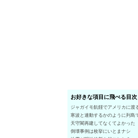
お好きな項目に飛べる目次
ジャガイモ飢饉でアメリカに渡
寒波と連動するかのように列島
天守閣再建してなくてよかった
倒壊事例は枚挙にいとまナシ