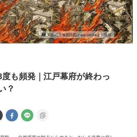
安政の大地震絵図／wikipediaより引用
で8度も頻発｜江戸幕府が終わっ
い？