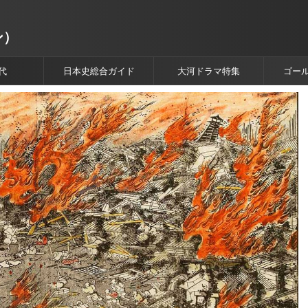
ン）
代
日本史総合ガイド
大河ドラマ特集
ゴー