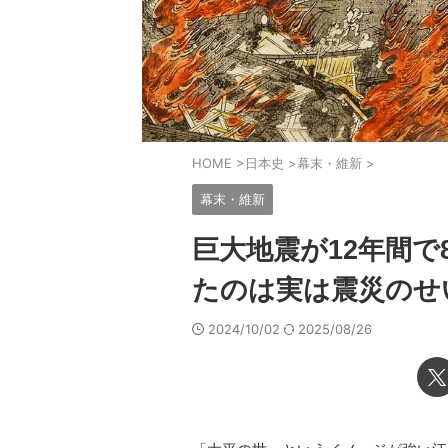
HOME
>
日本史
>
幕末・維新
>
幕末・維新
巨大地震が12年間
たのは実は震災のせ
2024/10/02
2025/08/26