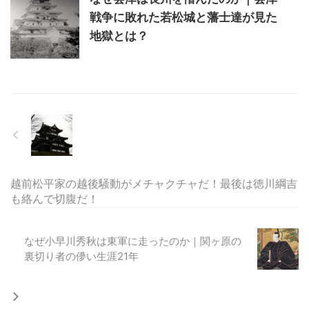
戦争に敗れた若松城と藩士達が見た
地獄とは？
越前松平家の越後騒動がメチャクチャだ！最後は徳川綱吉
も絡んで切腹だ！
なぜ小早川秀秋は東軍に走ったのか｜関ヶ原の
裏切り者の儚い生涯21年