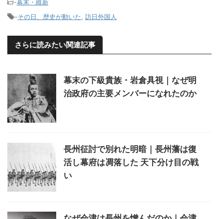
-
幕末・維新
-
その日、歴史が動いた
,
訪日外国人
さらに読みたい関連記事
幕末の下級貴族・岩倉具視｜なぜ明
治政府の主要メンバーになれたのか
長州征討で別れた明暗｜長州藩は復
活し幕府は凋落した 天下分け目の戦
い
なぜ会津は長州を憎んだのか｜会津