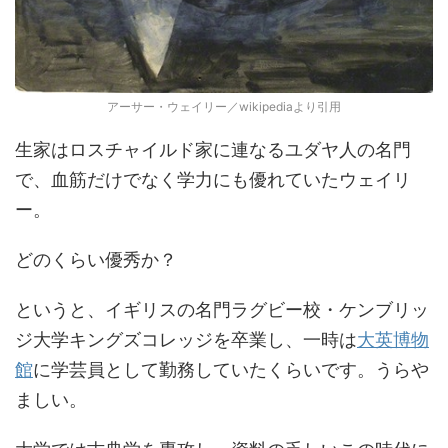
アーサー・ウェイリー／wikipediaより引用
生家はロスチャイルド家に連なるユダヤ人の名門
で、血筋だけでなく学力にも優れていたウェイリ
ー。
どのくらい優秀か？
というと、イギリスの名門ラグビー校・ケンブリッ
ジ大学キングズコレッジを卒業し、一時は
大英博物
館
に学芸員として勤務していたくらいです。うらや
ましい。