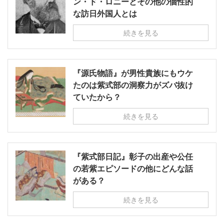
ン・ド・ロニーとその他の個性的
な訪日外国人とは
続きを見る
『源氏物語』が男性貴族にもウケ
たのは紫式部の洞察力がズバ抜け
ていたから？
続きを見る
『紫式部日記』彰子の出産や公任
の若紫エピソードの他にどんな話
がある？
続きを見る