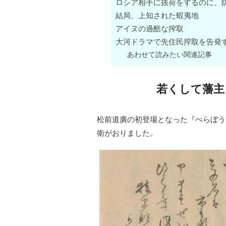
ロシア相手に抜荷をするのに、
結局、上知された蝦夷地
アイヌの過酷な搾取
大河ドラマで先住民搾取を告発
あわせて読みたい関連記事
若くして藩主
松前道廣の初登場となった『べらぼう
衛がおりました。