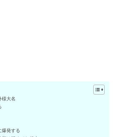
外様大名
る
に爆発する