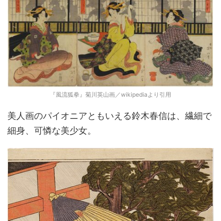
『風流狐拳』菊川英山画／wikipediaより引用
美人画のパイオニアともいえる鈴木春信は、繊細で
細身、可憐な美少女。