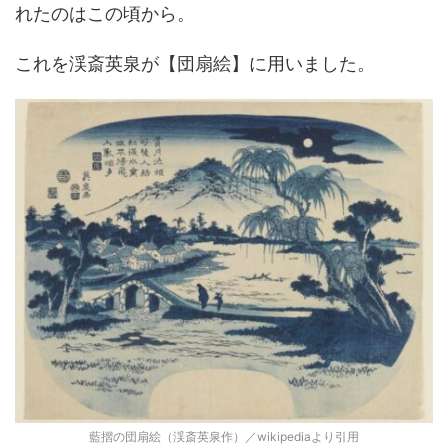
れたのはこの頃から。
これを渓斎英泉が【団扇絵】に用いました。
藍摺の団扇絵（渓斎英泉作）／wikipediaより引用