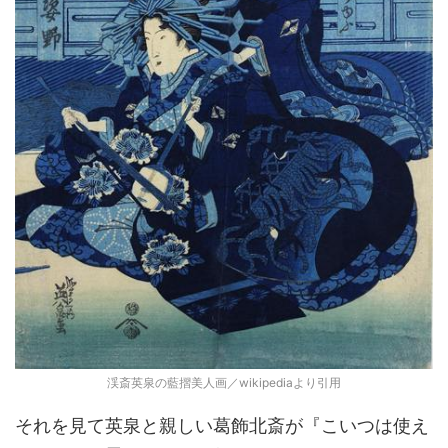
渓斎英泉の藍摺美人画／wikipediaより引用
それを見て英泉と親しい葛飾北斎が『こいつは使え