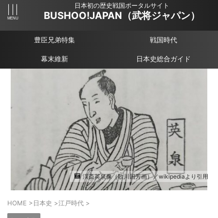
日本初の歴史戦国ポータルサイト
BUSHOO!JAPAN（武将ジャパン）
豊臣兄弟特集
戦国時代
幕末維新
日本史総合ガイド
渓斎英泉像（歌川国芳画）／wikipediaより引用
HOME
>
日本史
>
江戸時代
>