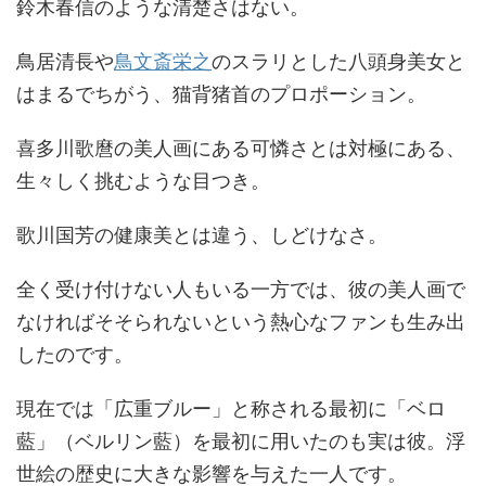
鈴木春信のような清楚さはない。
鳥居清長や
鳥文斎栄之
のスラリとした八頭身美女と
はまるでちがう、猫背猪首のプロポーション。
喜多川歌麿の美人画にある可憐さとは対極にある、
生々しく挑むような目つき。
歌川国芳の健康美とは違う、しどけなさ。
全く受け付けない人もいる一方では、彼の美人画で
なければそそられないという熱心なファンも生み出
したのです。
現在では「広重ブルー」と称される最初に「ベロ
藍」（ベルリン藍）を最初に用いたのも実は彼。浮
世絵の歴史に大きな影響を与えた一人です。