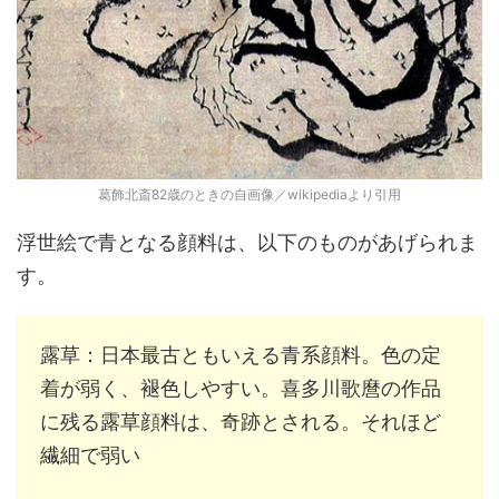
葛飾北斎82歳のときの自画像／wikipediaより引用
浮世絵で青となる顔料は、以下のものがあげられま
す。
露草：日本最古ともいえる青系顔料。色の定
着が弱く、褪色しやすい。喜多川歌麿の作品
に残る露草顔料は、奇跡とされる。それほど
繊細で弱い