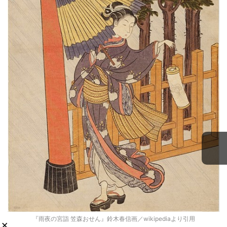
『雨夜の宮詣 笠森おせん』鈴木春信画／wikipediaより引用
×