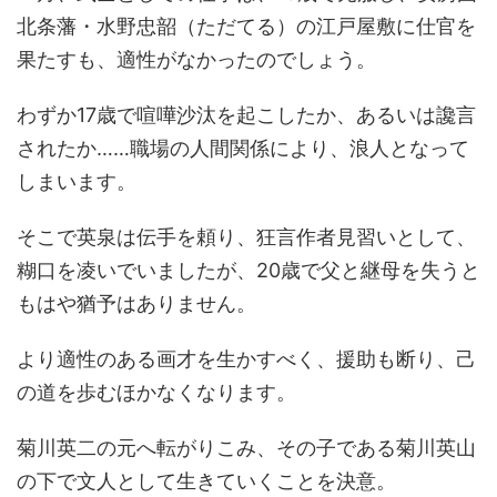
北条藩・水野忠韶（ただてる）の江戸屋敷に仕官を
果たすも、適性がなかったのでしょう。
わずか17歳で喧嘩沙汰を起こしたか、あるいは讒言
されたか……職場の人間関係により、浪人となって
しまいます。
そこで英泉は伝手を頼り、狂言作者見習いとして、
糊口を凌いでいましたが、20歳で父と継母を失うと
もはや猶予はありません。
より適性のある画才を生かすべく、援助も断り、己
の道を歩むほかなくなります。
菊川英二の元へ転がりこみ、その子である菊川英山
の下で文人として生きていくことを決意。