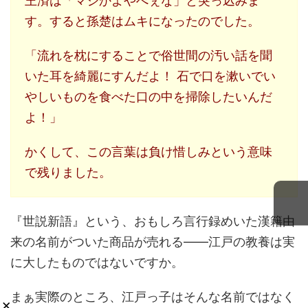
王済は「マジかよやべぇな」と突っ込みま
す。すると孫楚はムキになったのでした。
「流れを枕にすることで俗世間の汚い話を聞
いた耳を綺麗にすんだよ！ 石で口を漱いでい
やしいものを食べた口の中を掃除したいんだ
よ！」
かくして、この言葉は負け惜しみという意味
で残りました。
『世説新語』という、おもしろ言行録めいた漢籍由
来の名前がついた商品が売れる――江戸の教養は実
に大したものではないですか。
まぁ実際のところ、江戸っ子はそんな名前ではなく
×