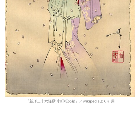
『新形三十六怪撰 小町桜の精』／wikipediaより引用