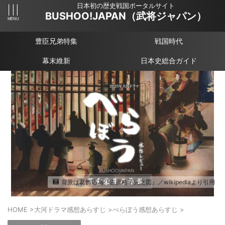
日本初の歴史戦国ポータルサイト
BUSHOO!JAPAN（武将ジャパン）
豊臣兄弟特集
戦国時代
幕末維新
日本史総合ガイド
背景は葛飾応為『吉原格子先之図』／wikipediaより引用
HOME
>
大河ドラマ感想あらすじ
>
べらぼう感想あらすじ
>