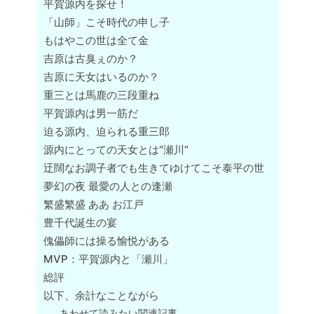
平賀源内を探せ！
「山師」こそ時代の申し子
もはやこの世は全て金
吉原は古臭ぇのか？
吉原に天女はいるのか？
重三とは馬鹿の三段重ね
平賀源内は男一筋だ
迫る源内、迫られる重三郎
源内にとっての天女とは“瀬川”
迂闊なお調子者でも生きてゆけてこそ泰平の世
夢幻の夜 最愛の人との逢瀬
繁盛繁盛 ああ お江戸
豊千代誕生の宴
傀儡師には操る愉悦がある
MVP：平賀源内と「瀬川」
総評
以下、余計なことながら
あわせて読みたい関連記事