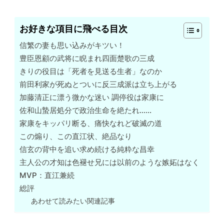
お好きな項目に飛べる目次
信繁の妻も思い込みがキツい！
豊臣恩顧の武将に睨まれ四面楚歌の三成
きりの役目は「死者を見送る生者」なのか
前田利家が死ぬとついに反三成派は立ち上がる
加藤清正に漂う微かな迷い 調停役は家康に
佐和山蟄居処分で政治生命を絶たれ……
家康をキッパリ断る、痛快なれど破滅の道
この煽り、この直江状、絶品なり
信玄の背中を追い求め続ける純粋な昌幸
主人公の才知は色褪せ兄には以前のような嫉妬はなく
MVP：直江兼続
総評
あわせて読みたい関連記事