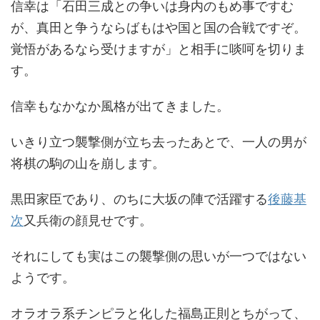
信幸は「石田三成との争いは身内のもめ事ですむ
が、真田と争うならばもはや国と国の合戦ですぞ。
覚悟があるなら受けますが」と相手に啖呵を切りま
す。
信幸もなかなか風格が出てきました。
いきり立つ襲撃側が立ち去ったあとで、一人の男が
将棋の駒の山を崩します。
黒田家臣であり、のちに大坂の陣で活躍する
後藤基
次
又兵衛の顔見せです。
それにしても実はこの襲撃側の思いが一つではない
ようです。
オラオラ系チンピラと化した福島正則とちがって、