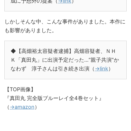
成に予想外の提案（
→link
）
しかしそんな中、こんな事件がありました。本作に
も影響がありました。
◆【高畑裕太容疑者逮捕】高畑容疑者、ＮＨ
Ｋ「真田丸」に出演予定だった…“親子共演”か
なわず 淳子さんは引き続き出演（
→link
）
【TOP画像】
『真田丸 完全版ブルーレイ全4巻セット』
（
→amazon
）