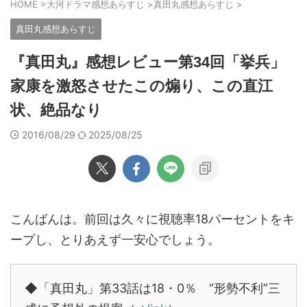
HOME
>
大河ドラマ感想あらすじ
>
真田丸感想あらすじ
>
真田丸感想あらすじ
『真田丸』感想レビュー第34回「挙兵」
家康を激怒させたこの煽り、この直江
状、絶品なり
2016/08/29
2025/08/25
こんばんは。前回は久々に視聴率18パーセントをキ
ープし、とりあえず一安心でしょう。
◆「真田丸」第33話は18・0％ “形勢不利”三