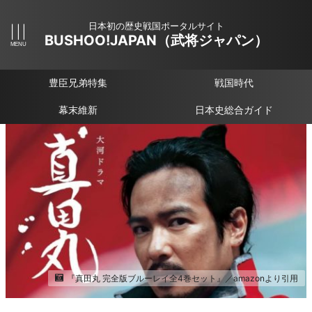
日本初の歴史戦国ポータルサイト
BUSHOO!JAPAN（武将ジャパン）
豊臣兄弟特集
戦国時代
幕末維新
日本史総合ガイド
『真田丸 完全版ブルーレイ全4巻セット』／amazonより引用