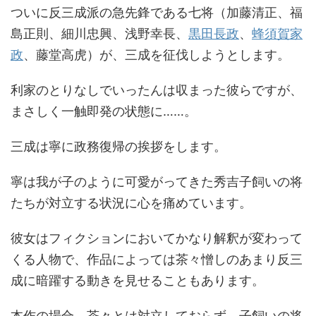
ついに反三成派の急先鋒である七将（加藤清正、福
島正則、細川忠興、浅野幸長、
黒田長政
、
蜂須賀家
政
、藤堂高虎）が、三成を征伐しようとします。
利家のとりなしでいったんは収まった彼らですが、
まさしく一触即発の状態に……。
三成は寧に政務復帰の挨拶をします。
寧は我が子のように可愛がってきた秀吉子飼いの将
たちが対立する状況に心を痛めています。
彼女はフィクションにおいてかなり解釈が変わって
くる人物で、作品によっては茶々憎しのあまり反三
成に暗躍する動きを見せることもあります。
本作の場合、茶々とは対立しておらず、子飼いの将