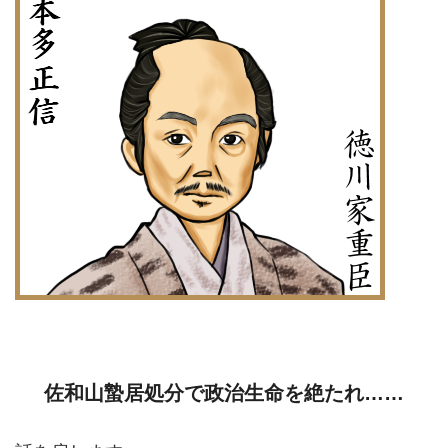
佐和山蟄居処分で政治生命を絶たれ……